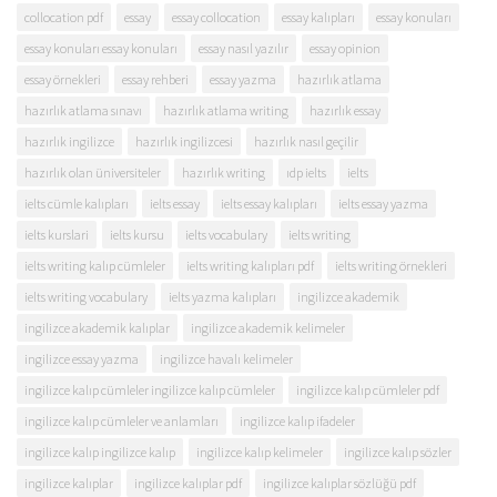
collocation pdf
essay
essay collocation
essay kalıpları
essay konuları
essay konuları essay konuları
essay nasıl yazılır
essay opinion
essay örnekleri
essay rehberi
essay yazma
hazırlık atlama
hazırlık atlama sınavı
hazırlık atlama writing
hazırlık essay
hazırlık ingilizce
hazırlık ingilizcesi
hazırlık nasıl geçilir
hazırlık olan üniversiteler
hazırlık writing
ıdp ielts
ielts
ielts cümle kalıpları
ielts essay
ielts essay kalıpları
ielts essay yazma
ielts kurslari
ielts kursu
ielts vocabulary
ielts writing
ielts writing kalıp cümleler
ielts writing kalıpları pdf
ielts writing örnekleri
ielts writing vocabulary
ielts yazma kalıpları
ingilizce akademik
ingilizce akademik kalıplar
ingilizce akademik kelimeler
ingilizce essay yazma
ingilizce havalı kelimeler
ingilizce kalıp cümleler ingilizce kalıp cümleler
ingilizce kalıp cümleler pdf
ingilizce kalıp cümleler ve anlamları
ingilizce kalıp ifadeler
ingilizce kalıp ingilizce kalıp
ingilizce kalıp kelimeler
ingilizce kalıp sözler
ingilizce kalıplar
ingilizce kalıplar pdf
ingilizce kalıplar sözlüğü pdf