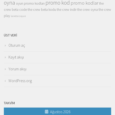
oyna
promo kod
promo kodlar
oyun promo kodları
the
crew beta code
the crew beta kodu
the crew indir
the crew oyna
the crew
play
ücretsiz oyun
ÜST VERI
Oturum aç
Kayıt akışı
Yorum akışı
WordPress.org
TAKVIM
Ağustos 2026