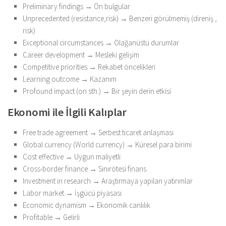
Preliminary findings → Ön bulgular
Unprecedented (resistance,risk) → Benzeri görülmemiş (direniş ,
risk)
Exceptional circumstances → Olağanüstü durumlar
Career development → Mesleki gelişim
Competitive priorities → Rekabet öncelikleri
Learning outcome → Kazanım
Profound impact (on sth.) → Bir şeyin derin etkisi
Ekonomi ile İlgili Kalıplar
Free trade agreement → Serbest ticaret anlaşması
Global currency (World currency) → Küresel para birimi
Cost effective → Uygun maliyetli
Cross-border finance → Sınırötesi finans
Investment in research → Araştırmaya yapılan yatırımlar
Labor market → İşgücü piyasası
Economic dynamism → Ekonomik canlılık
Profitable → Gelirli