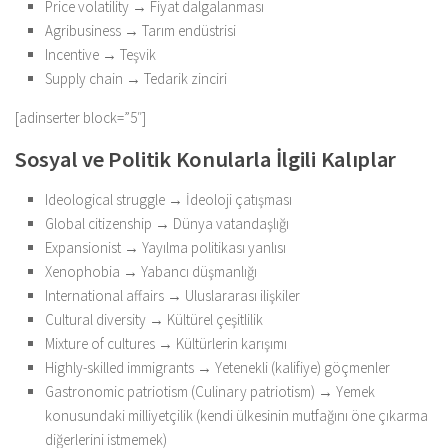
Price volatility → Fiyat dalgalanması
Agribusiness → Tarım endüstrisi
Incentive → Teşvik
Supply chain → Tedarik zinciri
[adinserter block=”5″]
Sosyal ve Politik Konularla İlgili Kalıplar
Ideological struggle → İdeoloji çatışması
Global citizenship → Dünya vatandaşlığı
Expansionist → Yayılma politikası yanlısı
Xenophobia → Yabancı düşmanlığı
International affairs → Uluslararası ilişkiler
Cultural diversity → Kültürel çeşitlilik
Mixture of cultures → Kültürlerin karışımı
Highly-skilled immigrants → Yetenekli (kalifiye) göçmenler
Gastronomic patriotism (Culinary patriotism) → Yemek
konusundaki milliyetçilik (kendi ülkesinin mutfağını öne çıkarma
diğerlerini istmemek)