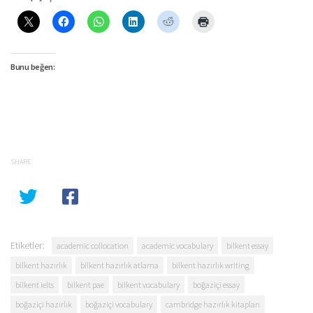
Bunu beğen:
SHARE
Etiketler:
academic collocation
academic vocabulary
bilkent essay
bilkent hazırlık
bilkent hazırlık atlama
bilkent hazırlık writing
bilkent ielts
bilkent pae
bilkent vocabulary
boğaziçi essay
boğaziçi hazırlık
boğaziçi vocabulary
cambridge hazırlık kitapları