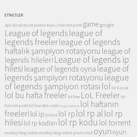
ETIKETLER
game
google
apk
dizzel
dızzel promo kod
free riot point
e3
league of
League of legends
legends freeler
league of legends
haftalık şampiyon rotasyonu
league of
League of legends ip
legends hileleri
hilesi
league of
league of legends oyna
league
legends şampiyon rotasyonu
of legends şampiyon rotası
lol
lol 6 ocak
LoL Freeler
lol bu hafta freeler
lol free
lol
lol haftanın
free riot point
lol free skin code
lol güncelleme
lol rp al
lol rp
freeleri
lol rp
lol ip
lol kod
lol rp kodu
hilesi
lol torrent
lol rp kodları
oyun
oyun
monkey king online
monkey king online promo kod