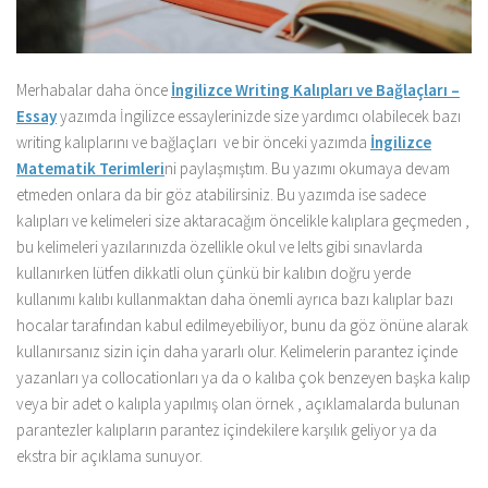
Merhabalar daha önce
İngilizce Writing Kalıpları ve Bağlaçları –
Essay
yazımda İngilizce essaylerinizde size yardımcı olabilecek bazı
writing kalıplarını ve bağlaçları ve bir önceki yazımda
İngilizce
Matematik Terimleri
ni paylaşmıştım. Bu yazımı okumaya devam
etmeden onlara da bir göz atabilirsiniz. Bu yazımda ise sadece
kalıpları ve kelimeleri size aktaracağım öncelikle kalıplara geçmeden ,
bu kelimeleri yazılarınızda özellikle okul ve Ielts gibi sınavlarda
kullanırken lütfen dikkatli olun çünkü bir kalıbın doğru yerde
kullanımı kalıbı kullanmaktan daha önemli ayrıca bazı kalıplar bazı
hocalar tarafından kabul edilmeyebiliyor, bunu da göz önüne alarak
kullanırsanız sizin için daha yararlı olur. Kelimelerin parantez içinde
yazanları ya collocationları ya da o kalıba çok benzeyen başka kalıp
veya bir adet o kalıpla yapılmış olan örnek , açıklamalarda bulunan
parantezler kalıpların parantez içindekilere karşılık geliyor ya da
ekstra bir açıklama sunuyor.