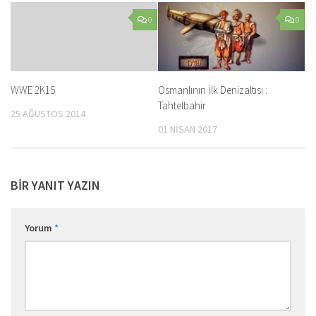
0
0
WWE 2K15
Osmanlının İlk Denizaltısı :
Tahtelbahir
25 AĞUSTOS 2014
01 NISAN 2017
BIR YANIT YAZIN
Yorum
*