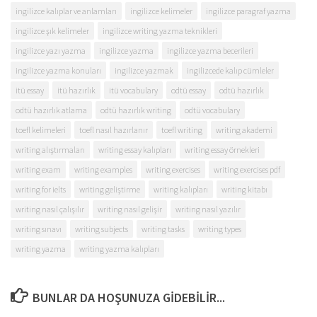
ingilizce kalıplar ve anlamları
ingilizce kelimeler
ingilizce paragraf yazma
ingilizce şık kelimeler
ingilizce writing yazma teknikleri
ingilizce yazı yazma
ingilizce yazma
ingilizce yazma becerileri
ingilizce yazma konuları
ingilizce yazmak
ingilizcede kalıp cümleler
itü essay
itü hazırlık
itü vocabulary
odtü essay
odtü hazırlık
odtü hazırlık atlama
odtü hazırlık writing
odtü vocabulary
toefl kelimeleri
toefl nasıl hazırlanır
toefl writing
writing akademi
writing alıştırmaları
writing essay kalıpları
writing essay örnekleri
writing exam
writing examples
writing exercises
writing exercises pdf
writing for ielts
writing geliştirme
writing kalıpları
writing kitabı
writing nasıl çalışılır
writing nasıl gelişir
writing nasıl yazılır
writing sınavı
writing subjects
writing tasks
writing types
writing yazma
writing yazma kalıpları
BUNLAR DA HOŞUNUZA GIDEBILIR...