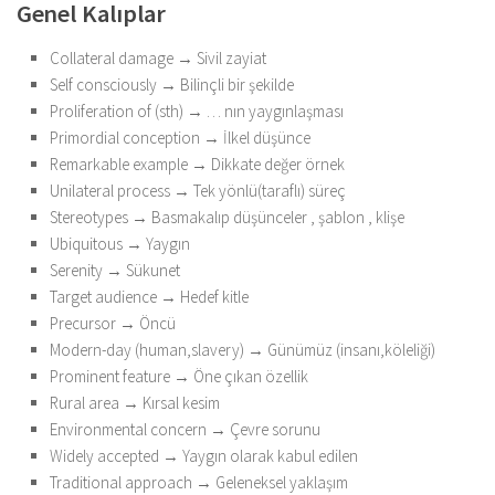
Genel Kalıplar
Collateral damage → Sivil zayiat
Self consciously → Bilinçli bir şekilde
Proliferation of (sth) → … nın yaygınlaşması
Primordial conception → İlkel düşünce
Remarkable example → Dikkate değer örnek
Unilateral process → Tek yönlü(taraflı) süreç
Stereotypes → Basmakalıp düşünceler , şablon , klişe
Ubiquitous → Yaygın
Serenity → Sükunet
Target audience → Hedef kitle
Precursor → Öncü
Modern-day (human,slavery) → Günümüz (insanı,köleliği)
Prominent feature → Öne çıkan özellik
Rural area → Kırsal kesim
Environmental concern → Çevre sorunu
Widely accepted → Yaygın olarak kabul edilen
Traditional approach → Geleneksel yaklaşım