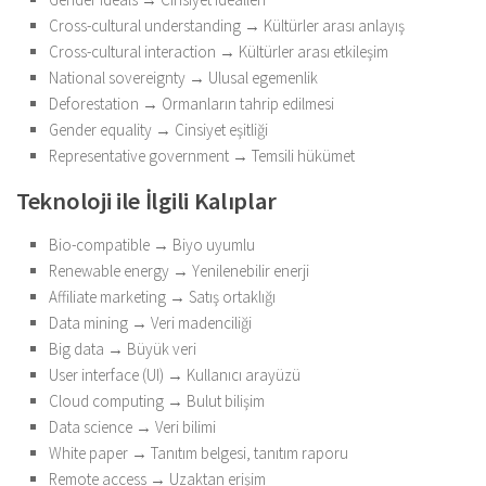
Cross-cultural understanding → Kültürler arası anlayış
Cross-cultural interaction → Kültürler arası etkileşim
National sovereignty → Ulusal egemenlik
Deforestation → Ormanların tahrip edilmesi
Gender equality → Cinsiyet eşitliği
Representative government → Temsili hükümet
Teknoloji ile İlgili Kalıplar
Bio-compatible → Biyo uyumlu
Renewable energy → Yenilenebilir enerji
Affiliate marketing → Satış ortaklığı
Data mining → Veri madenciliği
Big data → Büyük veri
User interface (UI) → Kullanıcı arayüzü
Cloud computing → Bulut bilişim
Data science → Veri bilimi
White paper → Tanıtım belgesi, tanıtım raporu
Remote access → Uzaktan erişim