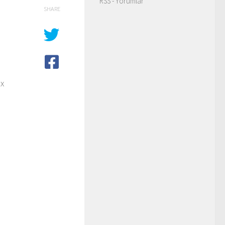
RSS - Yorumlar
SHARE
ox