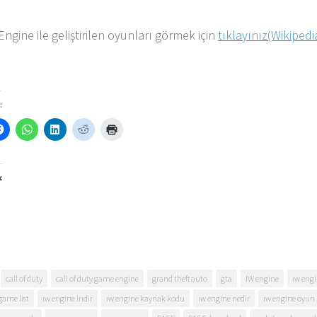
ngine ile geliştirilen oyunları görmek için
tıklayınız(Wikipedi
:
:
call of duty
call of duty game engine
grand theft auto
gta
IW engine
ıw eng
game list
ıw engine indir
ıw engine kaynak kodu
ıw engine nedir
ıw engine oyun l