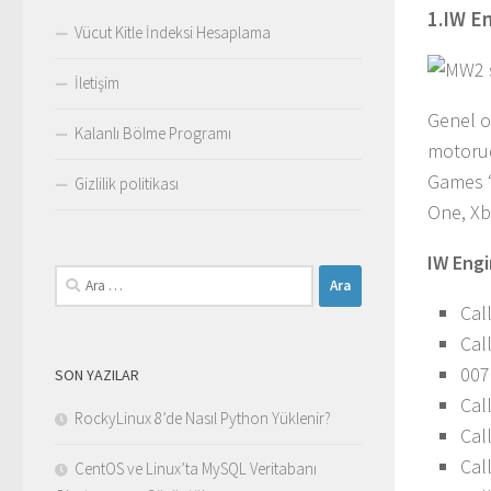
1.IW E
Vücut Kitle İndeksi Hesaplama
İletişim
Genel ol
Kalanlı Bölme Programı
motorud
Games ‘
Gizlilik politikası
One, Xbo
IW Engi
Arama:
Cal
Cal
007
SON YAZILAR
Cal
RockyLinux 8’de Nasıl Python Yüklenir?
Cal
Cal
CentOS ve Linux’ta MySQL Veritabanı