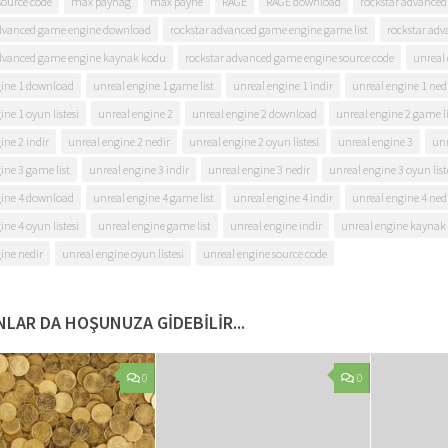
source code
max paynag
max payne
RAGE
RAGE download
rockstar advance
advanced game engine download
rockstar advanced game engine game list
rockstar adv
advanced game engine kaynak kodu
rockstar advanced game engine source code
unreal
gine 1 download
unreal engine 1 game list
unreal engine 1 indir
unreal engine 1 ned
ine 1 oyun listesi
unreal engine 2
unreal engine 2 download
unreal engine 2 game li
ine 2 indir
unreal engine 2 nedir
unreal engine 2 oyun listesi
unreal engine 3
unr
ine 3 game list
unreal engine 3 indir
unreal engine 3 nedir
unreal engine 3 oyun list
gine 4 download
unreal engine 4 game list
unreal engine 4 indir
unreal engine 4 ned
ine 4 oyun listesi
unreal engine game list
unreal engine indir
unreal engine kaynak
ine nedir
unreal engine oyun listesi
unreal engine source code
LAR DA HOŞUNUZA GIDEBILIR...
0
0