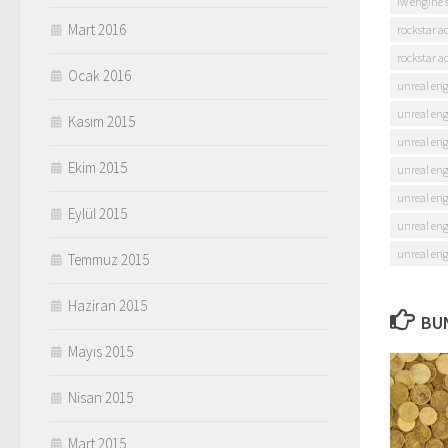
ıw engine 
Mart 2016
rockstar 
rockstar 
Ocak 2016
unreal en
unreal eng
Kasım 2015
unreal eng
Ekim 2015
unreal eng
unreal en
Eylül 2015
unreal eng
unreal eng
Temmuz 2015
Haziran 2015
BUN
Mayıs 2015
Nisan 2015
Mart 2015