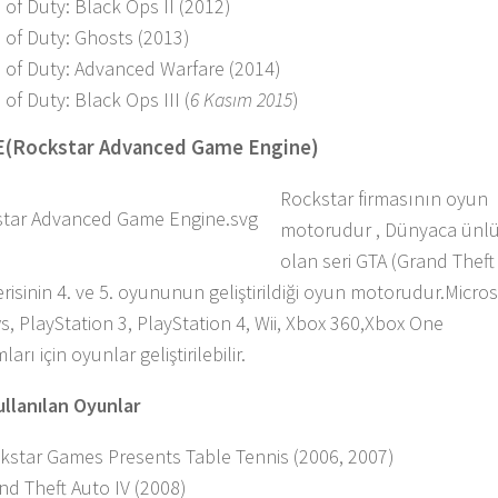
l of Duty: Black Ops II (2012)
l of Duty: Ghosts (2013)
l of Duty: Advanced Warfare (2014)
 of Duty: Black Ops III (
6 Kasım 2015
)
E(Rockstar Advanced Game Engine)
Rockstar firmasının oyun
motorudur , Dünyaca ünl
olan seri GTA (Grand Theft
risinin 4. ve 5. oyununun geliştirildiği oyun motorudur.Micros
, PlayStation 3, PlayStation 4, Wii, Xbox 360,Xbox One
ları için oyunlar geliştirilebilir.
llanılan Oyunlar
kstar Games Presents Table Tennis (2006, 2007)
nd Theft Auto IV (2008)