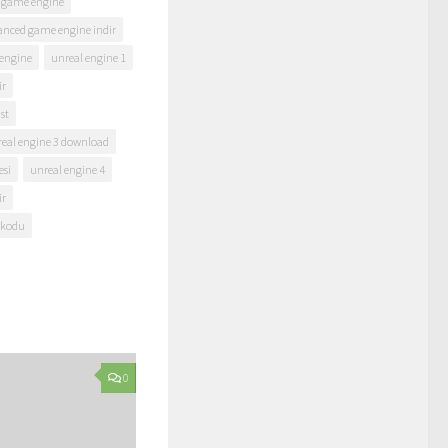
d game engine
anced game engine indir
 engine
unreal engine 1
ir
st
eal engine 3 download
esi
unreal engine 4
ir
 kodu
0