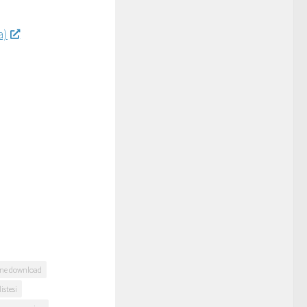
a)
ine download
istesi