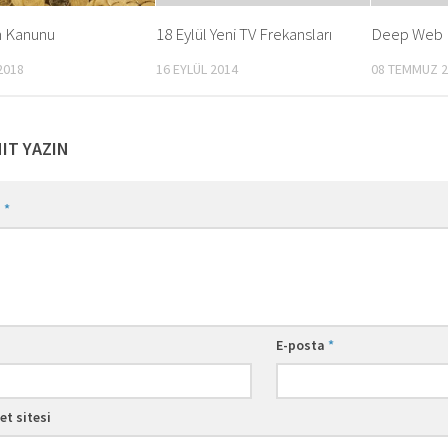
 Kanunu
18 Eylül Yeni TV Frekansları
Deep Web
2018
16 EYLÜL 2014
08 TEMMUZ 2
NIT YAZIN
m
*
E-posta
*
et sitesi