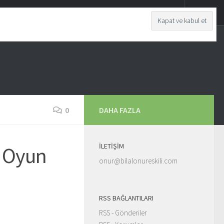
0
DAHA FAZLA
İLETIŞIM
i Oyun
onur@bilalonureskili.com
RSS BAĞLANTILARI
RSS - Gönderiler