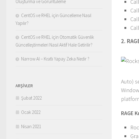
Cal
Oluşturma ve Görüntüleme
Cal
CentOS ve RHEL için Güncelleme Nasıl
Cal
Yapılır?
Call
CentOS ve RHEL için Otomatik Güvenlik
2. RAG
Güncelleştirmeleri Nasıl Aktif Hale Getirilir?
Narrow AI – Kısıtlı Yapay Zeka Nedir ?
Auto) se
ARŞIVLER
Windows
Şubat 2022
platform
Ocak 2022
RAGE Ku
Nisan 2021
Roc
Gra