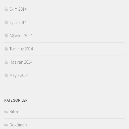
Ekim 2014
Eylül 2014
Ağustos 2014
Temmuz 2014
Haziran 2014
Mayıs 2014
KATEGORILER
Bilim
Doküman