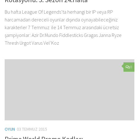
Bu hafta League Of Legends’ta herhangi bir IP veya RP
harcamadan dereceli oyunlar dışında oynayabileceğiniz
karakterler 7 Temmuz ile 14 Temmuz arasındaki ücretsiz
şampiyonlar: Azir Dr.Mundo Fiddlesticks Gragas Janna Ryze
Thresh Urgot Varus Vel’Koz
0
OYUN
03 TEMMUZ 2015