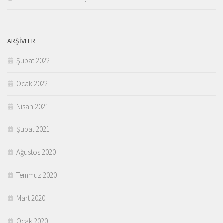
ARŞIVLER
Şubat 2022
Ocak 2022
Nisan 2021
Şubat 2021
Ağustos 2020
Temmuz 2020
Mart 2020
Ocak 2020