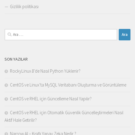
Gizlilik politikası
Arama:
SON YAZILAR
RockyLinux 8’de Nasıl Python Yüklenir?
CentOS ve Linux’ta MySQL Veritabanı Oluşturma ve Görüntüleme
CentOS ve RHEL için Güncelleme Nasıl Yapılır?
CentOS ve RHEL için Otomatik Güvenlik Güncelleştirmeleri Nasıl
Aktif Hale Getirilir?
Narrow AI – Kısıtlı Yapay Zeka Nedir ?