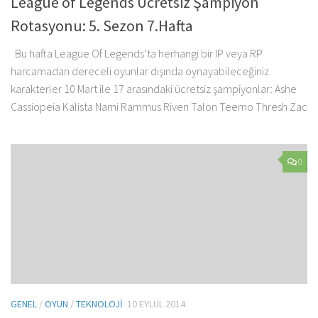
League of Legends Ücretsiz Şampiyon
Rotasyonu: 5. Sezon 7.Hafta
Bu hafta League Of Legends’ta herhangi bir IP veya RP
harcamadan dereceli oyunlar dışında oynayabileceğiniz
karakterler 10 Mart ile 17 arasındaki ücretsiz şampiyonlar: Ashe
Cassiopeia Kalista Nami Rammus Riven Talon Teemo Thresh Zac
0
GENEL
/
OYUN
/
TEKNOLOJI
10 EYLÜL 2014