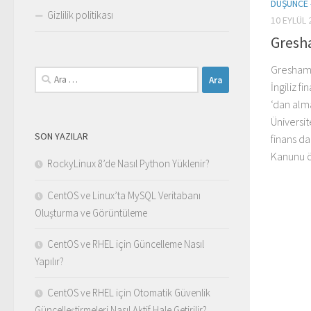
DÜŞÜNCE 
Gizlilik politikası
10 EYLÜL 
Gresh
Gresham 
Arama:
İngiliz 
‘dan al
Üniversit
SON YAZILAR
finans d
Kanunu öz
RockyLinux 8’de Nasıl Python Yüklenir?
CentOS ve Linux’ta MySQL Veritabanı
Oluşturma ve Görüntüleme
CentOS ve RHEL için Güncelleme Nasıl
Yapılır?
CentOS ve RHEL için Otomatik Güvenlik
Güncelleştirmeleri Nasıl Aktif Hale Getirilir?