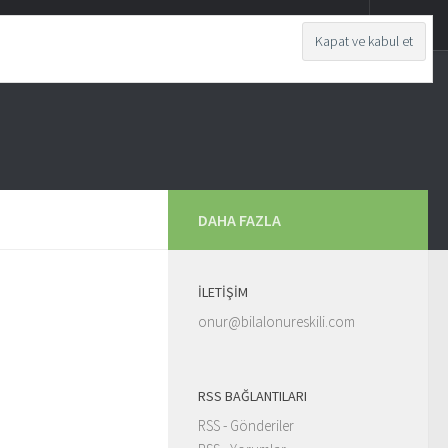
DAHA FAZLA
İLETIŞIM
onur@bilalonureskili.com
RSS BAĞLANTILARI
RSS - Gönderiler