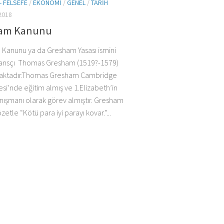
- FELSEFE
/
EKONOMI
/
GENEL
/
TARIH
2018
am Kanunu
Kanunu ya da Gresham Yasası ismini
finansçı Thomas Gresham (1519?-1579)
maktadır.Thomas Gresham Cambridge
esi’nde eğitim almış ve 1.Elizabeth’in
anışmanı olarak görev almıştır. Gresham
etle “Kötü para iyi parayı kovar.”...