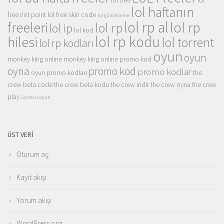
lol free
lol
lol haftanın
free riot point
lol free skin code
lol güncelleme
lol rp al
lol rp
freeleri
lol rp
lol ip
lol kod
lol rp kodu
hilesi
lol torrent
lol rp kodları
oyun
oyun
monkey king online
monkey king online promo kod
oyna
promo kod
promo kodlar
oyun promo kodları
the
crew beta code
the crew beta kodu
the crew indir
the crew oyna
the crew
play
ücretsiz oyun
ÜST VERI
Oturum aç
Kayıt akışı
Yorum akışı
WordPress.org