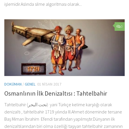
işlemidir.Aslında silme algoritması olarak...
0
DOKÜMAN
/
GENEL
01 NISAN 2017
Osmanlının İlk Denizaltısı : Tahtelbahir
Tahtelbahir (تحت البحر) yani Türkçe kelime karşılığı olarak
denizaltı , tahtelbahir 1719 yılında III.Ahmet döneminde tersane
Baş Mimarı İbrahim Efendi tarafından yapılmıştır.Dünyanın ilk
denizaltılarından biri olma özelliği taşıyan tahtelbahir zamanının