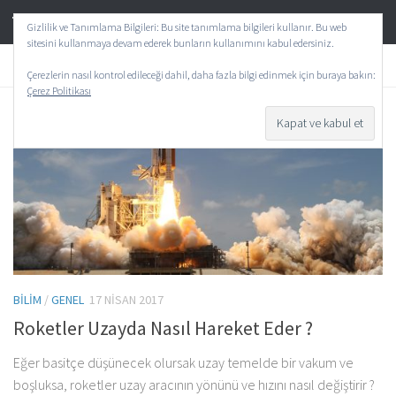
TeknoAktif
Skip to content
Gizlilik ve Tanımlama Bilgileri: Bu site tanımlama bilgileri kullanır. Bu web
sitesini kullanmaya devam ederek bunların kullanımını kabul edersiniz.
AYLIK ARŞIV:
NISAN 2017
Çerezlerin nasıl kontrol edileceği dahil, daha fazla bilgi edinmek için buraya bakın:
Çerez Politikası
0
BILIM
/
GENEL
17 NISAN 2017
Roketler Uzayda Nasıl Hareket Eder ?
Eğer basitçe düşünecek olursak uzay temelde bir vakum ve
boşluksa, roketler uzay aracının yönünü ve hızını nasıl değiştirir ?