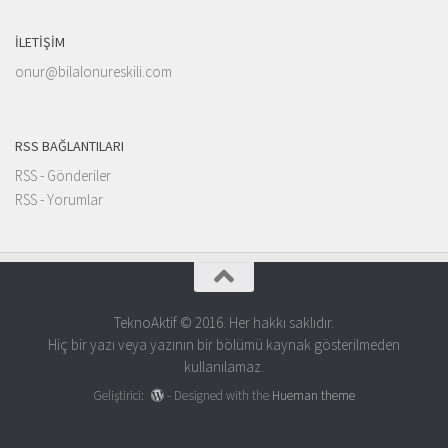
İLETIŞIM
onur@bilalonureskili.com
RSS BAĞLANTILARI
RSS - Gönderiler
RSS - Yorumlar
TeknoAktif © 2016. Her hakkı saklıdır.
Hiç bir yazı veya yazının bir bölümü kaynak gösterilmeden
kullanılamaz.
Geliştirici:
- Designed with the
Hueman theme