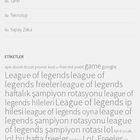
Tarih
Teknoloji
Yapay Zeka
ETIKETLER
game
google
apk
dizzel
dızzel promo kod
free riot point
e3
league of
League of legends
legends freeler
league of legends
haftalık şampiyon rotasyonu
league of
League of legends ip
legends hileleri
hilesi
league of
league of legends oyna
league
legends şampiyon rotasyonu
of legends şampiyon rotası
lol
lol 6 ocak
LoL Freeler
lol bu hafta freeler