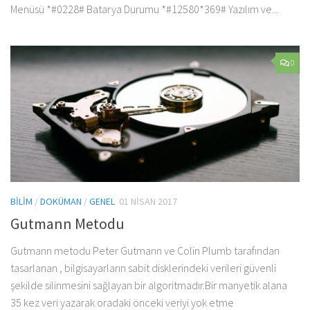
Menüsü *#0228# Batarya Durumu *#12580*369# Yazılım ve...
0
BILIM
/
DOKÜMAN
/
GENEL
01 NISAN 2017
Gutmann Metodu
Gutmann metodu Peter Gutmann ve Colin Plumb tarafından
tasarlanan , bilgisayarların sabit disklerindeki verileri güvenli
şekilde silinmesini sağlayan bir algoritmadır.Bir manyetik alana
35 kez veri yazarak oradaki önceki veriyi yok etme