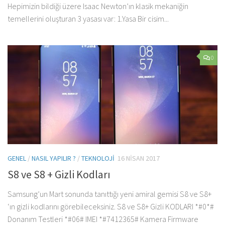
Hepimizin bildiği üzere Isaac Newton’ın klasik mekaniğin
temellerini oluşturan 3 yasası var: 1.Yasa Bir cisim...
0
GENEL
/
NASIL YAPILIR ?
/
TEKNOLOJI
16 NISAN 2017
S8 ve S8 + Gizli Kodları
Samsung’un Mart sonunda tanıttığı yeni amiral gemisi S8 ve S8+
‘ın gizli kodlarını görebileceksiniz. S8 ve S8+ Gizli KODLARI *#0*#
Donanım Testleri *#06# IMEI *#7412365# Kamera Firmware