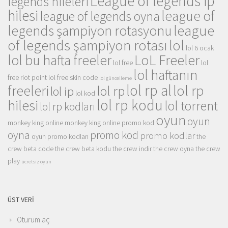
League of legends ip
legends hileleri
hilesi
league of
league of legends oyna
league
legends şampiyon rotasyonu
of legends şampiyon rotası
lol
lol 6 ocak
LoL Freeler
lol bu hafta freeler
lol free
lol
lol haftanın
free riot point
lol free skin code
lol güncelleme
lol rp al
lol rp
freeleri
lol rp
lol ip
lol kod
lol rp kodu
hilesi
lol torrent
lol rp kodları
oyun
oyun
monkey king online
monkey king online promo kod
oyna
promo kod
promo kodlar
oyun promo kodları
the
crew beta code
the crew beta kodu
the crew indir
the crew oyna
the crew
play
ücretsiz oyun
ÜST VERI
Oturum aç