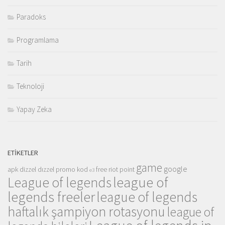
Paradoks
Programlama
Tarih
Teknoloji
Yapay Zeka
ETIKETLER
game
google
apk
dizzel
dızzel promo kod
free riot point
e3
league of
League of legends
legends freeler
league of legends
haftalık şampiyon rotasyonu
league of