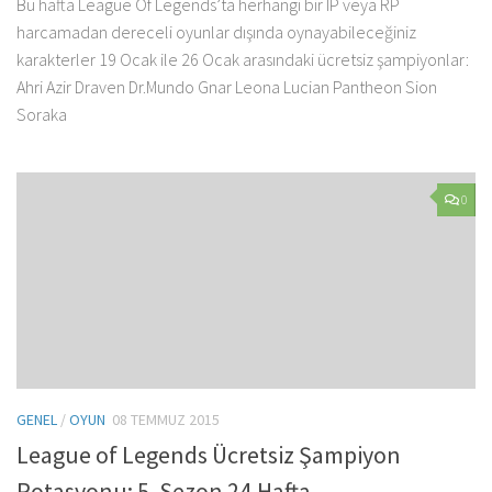
Bu hafta League Of Legends’ta herhangi bir IP veya RP
harcamadan dereceli oyunlar dışında oynayabileceğiniz
karakterler 19 Ocak ile 26 Ocak arasındaki ücretsiz şampiyonlar:
Ahri Azir Draven Dr.Mundo Gnar Leona Lucian Pantheon Sion
Soraka
0
GENEL
/
OYUN
08 TEMMUZ 2015
League of Legends Ücretsiz Şampiyon
Rotasyonu: 5. Sezon 24.Hafta