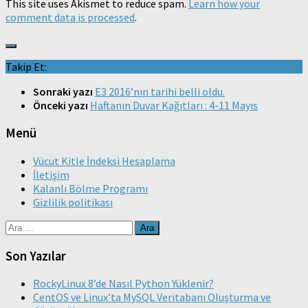
This site uses Akismet to reduce spam.
Learn how your
comment data is processed
.
Takip Et:
Sonraki yazı
E3 2016’nın tarihi belli oldu.
Önceki yazı
Haftanın Duvar Kağıtları : 4-11 Mayıs
Menü
Vücut Kitle İndeksi Hesaplama
İletişim
Kalanlı Bölme Programı
Gizlilik politikası
Arama:
Son Yazılar
RockyLinux 8’de Nasıl Python Yüklenir?
CentOS ve Linux’ta MySQL Veritabanı Oluşturma ve