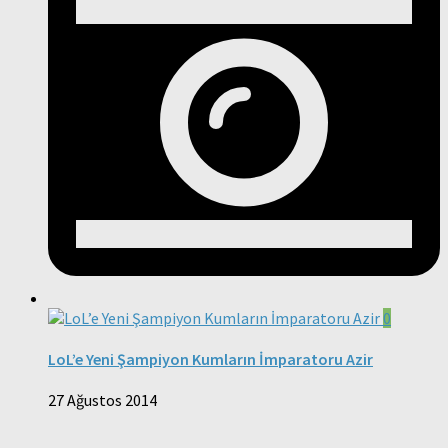
0
LoL’e Yeni Şampiyon Kumların İmparatoru Azir
27 Ağustos 2014