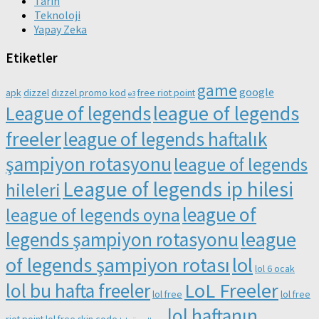
Tarih
Teknoloji
Yapay Zeka
Etiketler
game
google
apk
dizzel
dızzel promo kod
free riot point
e3
league of legends
League of legends
freeler
league of legends haftalık
şampiyon rotasyonu
league of legends
League of legends ip hilesi
hileleri
league of
league of legends oyna
league
legends şampiyon rotasyonu
of legends şampiyon rotası
lol
lol 6 ocak
LoL Freeler
lol bu hafta freeler
lol free
lol free
lol haftanın
riot point
lol free skin code