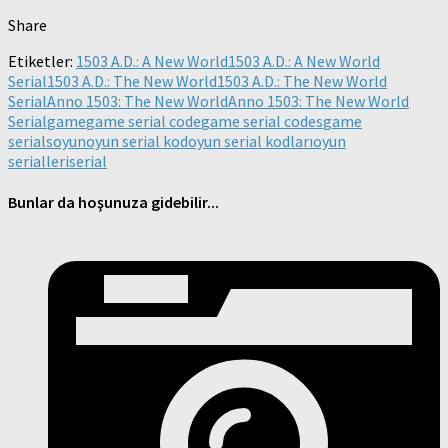
Share
Etiketler:
1503 A.D.: A New World
1503 A.D.: A New World
Serial
1503 A.D.: The New World
1503 A.D.: The New World
Serial
Anno 1503: The New World
Anno 1503: The New World
Serial
game
game serial code
game serial codes
game
serials
oyun
oyun serial kod
oyun serial kodları
oyun
serialleri
serial
Bunlar da hoşunuza gidebilir...