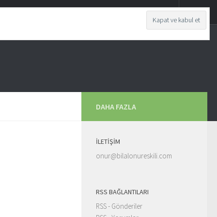
DAHA FAZLA
İLETIŞIM
onur@bilalonureskili.com
RSS BAĞLANTILARI
RSS - Gönderiler