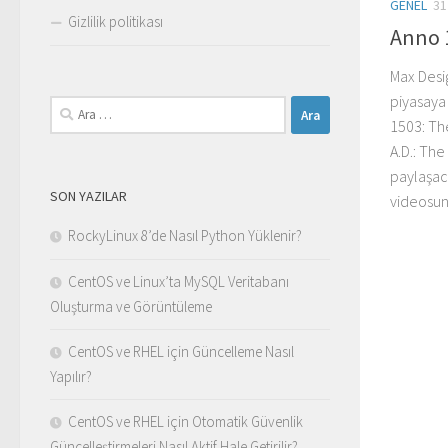
GENEL
31
Gizlilik politikası
Anno 
Max Desig
piyasaya
Arama:
1503: Th
A.D.: The
paylaşac
SON YAZILAR
videosun
RockyLinux 8’de Nasıl Python Yüklenir?
CentOS ve Linux’ta MySQL Veritabanı
Oluşturma ve Görüntüleme
CentOS ve RHEL için Güncelleme Nasıl
Yapılır?
CentOS ve RHEL için Otomatik Güvenlik
Güncelleştirmeleri Nasıl Aktif Hale Getirilir?