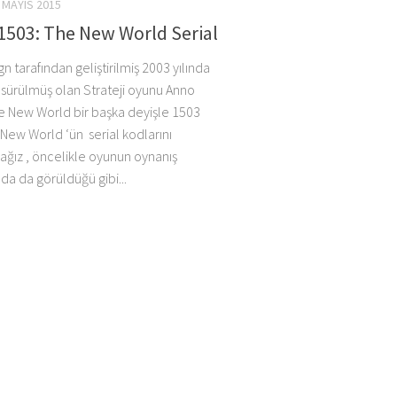
 MAYIS 2015
1503: The New World Serial
n tarafından geliştirilmiş 2003 yılında
 sürülmüş olan Strateji oyunu Anno
e New World bir başka deyişle 1503
 New World ‘ün serial kodlarını
ağız , öncelikle oyunun oynanış
da da görüldüğü gibi...