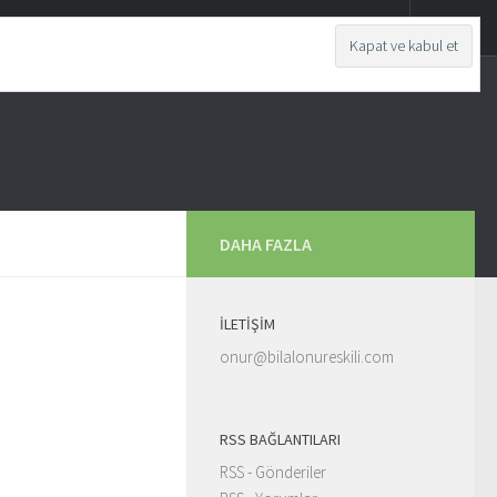
DAHA FAZLA
İLETIŞIM
onur@bilalonureskili.com
RSS BAĞLANTILARI
RSS - Gönderiler