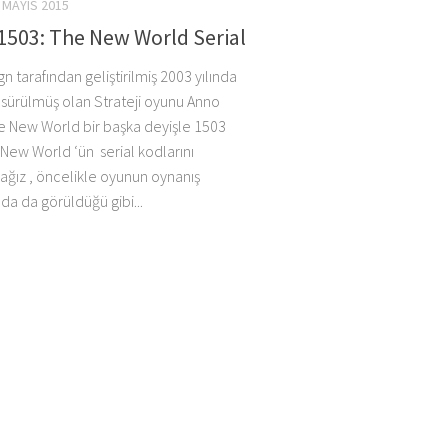
 MAYIS 2015
1503: The New World Serial
n tarafından geliştirilmiş 2003 yılında
 sürülmüş olan Strateji oyunu Anno
e New World bir başka deyişle 1503
 New World ‘ün serial kodlarını
ağız , öncelikle oyunun oynanış
da da görüldüğü gibi...