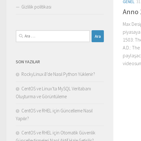
GENEL
31
Gizlilik politikası
Anno 
Max Desig
piyasaya
Arama:
1503: Th
A.D.: The
paylaşac
SON YAZILAR
videosun
RockyLinux 8’de Nasıl Python Yüklenir?
CentOS ve Linux’ta MySQL Veritabanı
Oluşturma ve Görüntüleme
CentOS ve RHEL için Güncelleme Nasıl
Yapılır?
CentOS ve RHEL için Otomatik Güvenlik
Güncelleştirmeleri Nasıl Aktif Hale Getirilir?