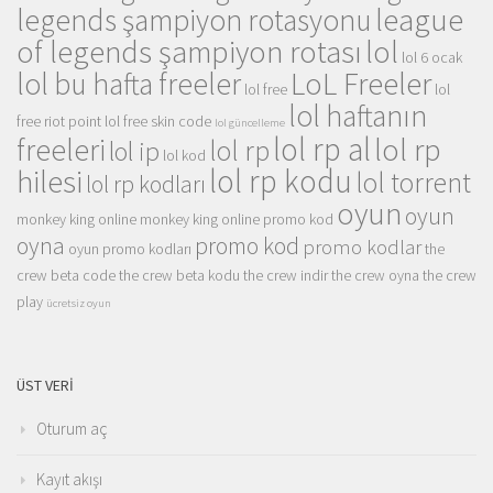
league
legends şampiyon rotasyonu
of legends şampiyon rotası
lol
lol 6 ocak
LoL Freeler
lol bu hafta freeler
lol free
lol
lol haftanın
free riot point
lol free skin code
lol güncelleme
lol rp al
lol rp
freeleri
lol rp
lol ip
lol kod
lol rp kodu
hilesi
lol torrent
lol rp kodları
oyun
oyun
monkey king online
monkey king online promo kod
oyna
promo kod
promo kodlar
oyun promo kodları
the
crew beta code
the crew beta kodu
the crew indir
the crew oyna
the crew
play
ücretsiz oyun
ÜST VERI
Oturum aç
Kayıt akışı