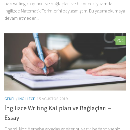
bazı writing kalıplarını ve bağlaçları ve bir önceki yazımda
İngilizce Matematik Terimlerini paylaşmıştım. Bu yazımı okumaya
devam etmeden...
1
GENEL
/
İNGILIZCE
15 AĞUSTOS 2019
İngilizce Writing Kalıpları ve Bağlaçları –
Essay
Önemli Not: Merhaba arkadaşlar eğer bu yazıyı beğendiyseniz