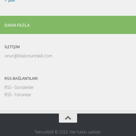
DAHA FAZLA
İLETIŞIM
onur@bilalonureskili.com
RSS BAĞLANTILARI
RSS - Gönderiler
RSS - Yorumlar
TeknoAktif © 2016. Her hakkı saklıdır.