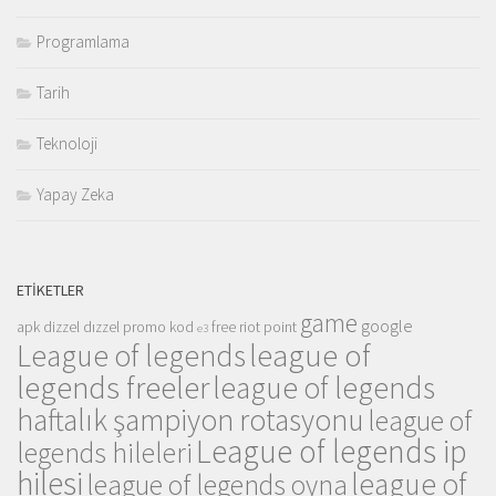
Programlama
Tarih
Teknoloji
Yapay Zeka
ETIKETLER
game
google
apk
dizzel
dızzel promo kod
free riot point
e3
league of
League of legends
legends freeler
league of legends
haftalık şampiyon rotasyonu
league of
League of legends ip
legends hileleri
hilesi
league of
league of legends oyna