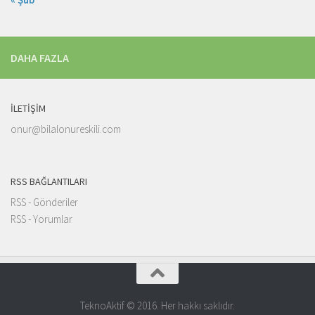
DAHA FAZLA
İLETIŞIM
onur@bilalonureskili.com
RSS BAĞLANTILARI
RSS - Gönderiler
RSS - Yorumlar
TeknoAktif © 2016. Her hakkı saklıdır.