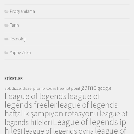
Programlama
Tarih
Teknoloji
Yapay Zeka
ETIKETLER
game
google
apk
dizzel
dızzel promo kod
free riot point
e3
league of
League of legends
legends freeler
league of legends
haftalık şampiyon rotasyonu
league of
League of legends ip
legends hileleri
hilesi
league of
league of legends oyna