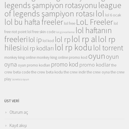
league
legends şampiyon rotasyonu
of legends şampiyon rotası
lol
lol 6 ocak
LoL Freeler
lol bu hafta freeler
lol free
lol
lol haftanın
free riot point
lol free skin code
lol güncelleme
lol rp al
lol rp
freeleri
lol rp
lol ip
lol kod
lol rp kodu
hilesi
lol torrent
lol rp kodları
oyun
oyun
monkey king online
monkey king online promo kod
oyna
promo kod
promo kodlar
oyun promo kodları
the
crew beta code
the crew beta kodu
the crew indir
the crew oyna
the crew
play
ücretsiz oyun
ÜST VERI
Oturum aç
Kayıt akışı