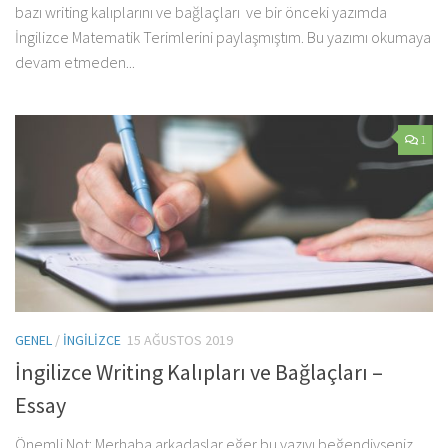
bazı writing kalıplarını ve bağlaçları ve bir önceki yazımda
İngilizce Matematik Terimlerini paylaşmıştım. Bu yazımı okumaya
devam etmeden...
1
GENEL
/
İNGILIZCE
15 AĞUSTOS 2019
İngilizce Writing Kalıpları ve Bağlaçları –
Essay
Önemli Not: Merhaba arkadaşlar eğer bu yazıyı beğendiyseniz