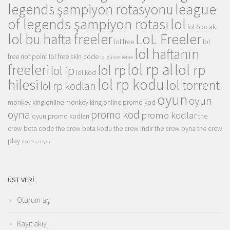
league
legends şampiyon rotasyonu
of legends şampiyon rotası
lol
lol 6 ocak
LoL Freeler
lol bu hafta freeler
lol free
lol
lol haftanın
free riot point
lol free skin code
lol güncelleme
lol rp al
lol rp
freeleri
lol rp
lol ip
lol kod
lol rp kodu
hilesi
lol torrent
lol rp kodları
oyun
oyun
monkey king online
monkey king online promo kod
oyna
promo kod
promo kodlar
oyun promo kodları
the
crew beta code
the crew beta kodu
the crew indir
the crew oyna
the crew
play
ücretsiz oyun
ÜST VERI
Oturum aç
Kayıt akışı