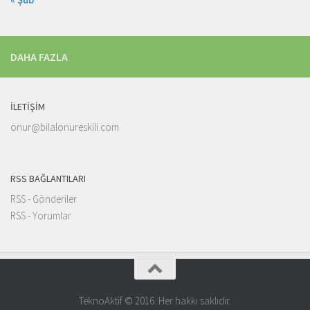
DAHA FAZLA
İLETIŞIM
onur@bilalonureskili.com
RSS BAĞLANTILARI
RSS - Gönderiler
RSS - Yorumlar
TeknoAktif © 2016. Her hakkı saklıdır.