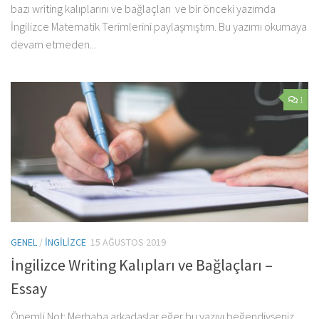
bazı writing kalıplarını ve bağlaçları ve bir önceki yazımda
İngilizce Matematik Terimlerini paylaşmıştım. Bu yazımı okumaya
devam etmeden...
1
GENEL
/
İNGILIZCE
15 AĞUSTOS 2019
İngilizce Writing Kalıpları ve Bağlaçları –
Essay
Önemli Not: Merhaba arkadaşlar eğer bu yazıyı beğendiyseniz