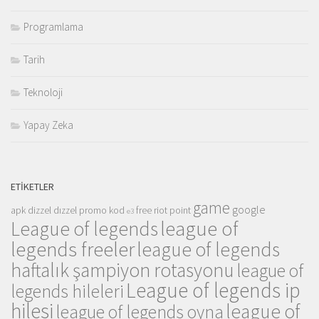
Programlama
Tarih
Teknoloji
Yapay Zeka
ETIKETLER
game
google
apk
dizzel
dızzel promo kod
free riot point
e3
league of
League of legends
legends freeler
league of legends
haftalık şampiyon rotasyonu
league of
League of legends ip
legends hileleri
hilesi
league of
league of legends oyna