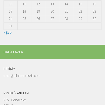
10
11
12
13
14
15
16
17
18
19
20
21
22
23
24
25
26
27
28
29
30
31
« Şub
DAHA FAZLA
İLETIŞIM
onur@bilalonureskili.com
RSS BAĞLANTILARI
RSS - Gönderiler