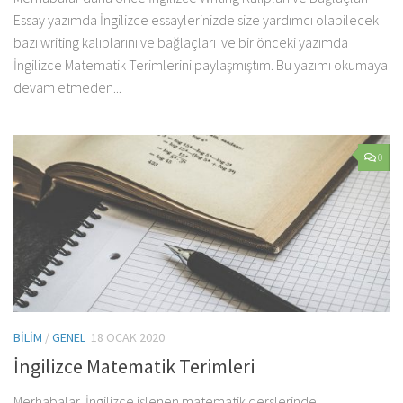
Essay yazımda İngilizce essaylerinizde size yardımcı olabilecek
bazı writing kalıplarını ve bağlaçları ve bir önceki yazımda
İngilizce Matematik Terimlerini paylaşmıştım. Bu yazımı okumaya
devam etmeden...
0
BILIM
/
GENEL
18 OCAK 2020
İngilizce Matematik Terimleri
Merhabalar, İngilizce işlenen matematik derslerinde