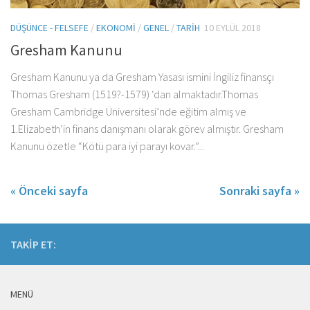
DÜŞÜNCE - FELSEFE
/
EKONOMI
/
GENEL
/
TARIH
10 EYLÜL 2018
Gresham Kanunu
Gresham Kanunu ya da Gresham Yasası ismini İngiliz finansçı
Thomas Gresham (1519?-1579) ‘dan almaktadır.Thomas
Gresham Cambridge Üniversitesi’nde eğitim almış ve
1.Elizabeth’in finans danışmanı olarak görev almıştır. Gresham
Kanunu özetle “Kötü para iyi parayı kovar.”...
« Önceki sayfa
Sonraki sayfa »
TAKIP ET:
MENÜ