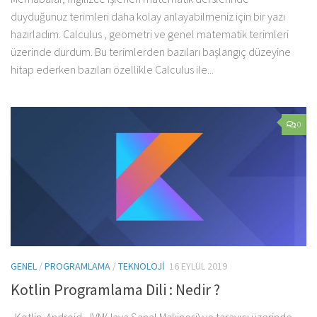
duyduğunuz terimleri daha kolay anlayabilmeniz için bir yazı
hazırladım. Calculus , geometri ve genel matematik terimleri
üzerinde durdum. Bu terimlerden bazıları başlangıç düzeyine
hitap ederken bazıları özellikle Calculus ile...
0
GENEL
/
PROGRAMLAMA
/
TEKNOLOJI
16 EYLÜL 2019
Kotlin Programlama Dili : Nedir ?
Kotlin Android, JVM(Java Sanal Makinesi) ve tarayıcı üzerinde