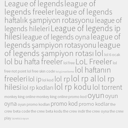
league of
League of legends
legends freeler
league of legends
haftalık şampiyon rotasyonu
league of
League of legends ip
legends hileleri
hilesi
league of
league of legends oyna
league
legends şampiyon rotasyonu
of legends şampiyon rotası
lol
lol 6 ocak
LoL Freeler
lol bu hafta freeler
lol free
lol
lol haftanın
free riot point
lol free skin code
lol güncelleme
lol rp al
lol rp
freeleri
lol rp
lol ip
lol kod
lol rp kodu
hilesi
lol torrent
lol rp kodları
oyun
oyun
monkey king online
monkey king online promo kod
oyna
promo kod
promo kodlar
oyun promo kodları
the
crew beta code
the crew beta kodu
the crew indir
the crew oyna
the crew
play
ücretsiz oyun