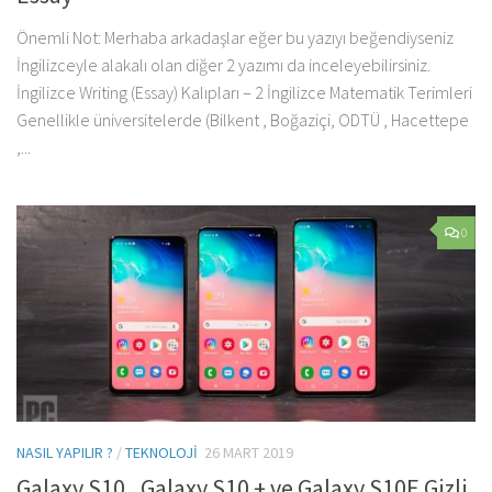
Önemli Not: Merhaba arkadaşlar eğer bu yazıyı beğendiyseniz
İngilizceyle alakalı olan diğer 2 yazımı da inceleyebilirsiniz.
İngilizce Writing (Essay) Kalıpları – 2 İngilizce Matematik Terimleri
Genellikle üniversitelerde (Bilkent , Boğaziçi, ODTÜ , Hacettepe
,...
0
NASIL YAPILIR ?
/
TEKNOLOJI
26 MART 2019
Galaxy S10 , Galaxy S10 + ve Galaxy S10E Gizli