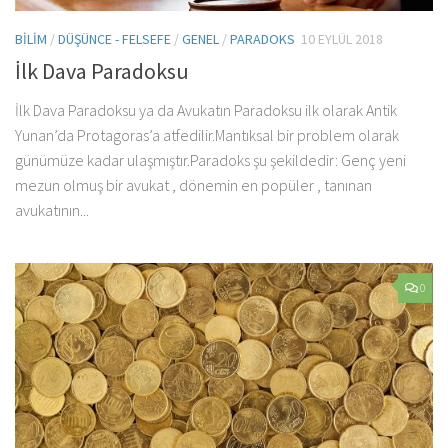
BILIM
/
DÜŞÜNCE - FELSEFE
/
GENEL
/
PARADOKS
10 EYLÜL 2018
İlk Dava Paradoksu
İlk Dava Paradoksu ya da Avukatın Paradoksu ilk olarak Antik
Yunan’da Protagoras’a atfedilir.Mantıksal bir problem olarak
günümüze kadar ulaşmıştır.Paradoks şu şekildedir: Genç yeni
mezun olmuş bir avukat , dönemin en popüler , tanınan
avukatının...
0