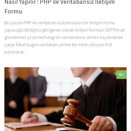
Nasıl Yapılır : PHP ile Veritabansız İletişim
Formu
Bu yazıda PHP ile veritabanı kullanmadan bir iletişim formu
yapacağız.Bildiğiniz gibi genel olarak iletişim formları SMTP(mail
gönderme) ya da herhangi bir veritabanına verileri kaydederek
çalışır fakat bugün veritabanı yerine bir metin dosyası (txt)
kullanarak...
0