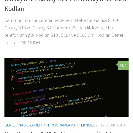
Kodları
Samsung’un uzun süredir beklenen telefonları Galaxy S10 + ,
Galaxy S10 ve Galaxy S10E Amerika’da tanıtıldı ve işte bu
telefonların gizli kodları S10 , S10+ ve S10E Gizli Kodları Genel
Testler : *#0*# IMEI...
0
GENEL
/
NASIL YAPILIR ?
/
PROGRAMLAMA
/
TEKNOLOJI
12 OCAK 2019