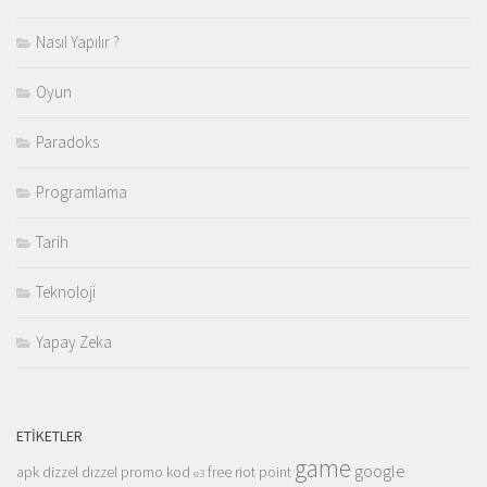
Nasıl Yapılır ?
Oyun
Paradoks
Programlama
Tarih
Teknoloji
Yapay Zeka
ETIKETLER
game
google
apk
dizzel
dızzel promo kod
free riot point
e3