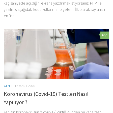
kaç saniyede açıldığını ekrana yazdırmak istiyorsanız. PHP ile
yazılmış aşağıdaki kodu kullanmanız yeterli. İlk olarak sayfanızın
en üst...
0
GENEL
16 MART 2020
Koronavirüs (Covid-19) Testleri Nasıl
Yapılıyor ?
Yeni tip koronavirüsün (Covid-19) çıktığı günden bu yana test