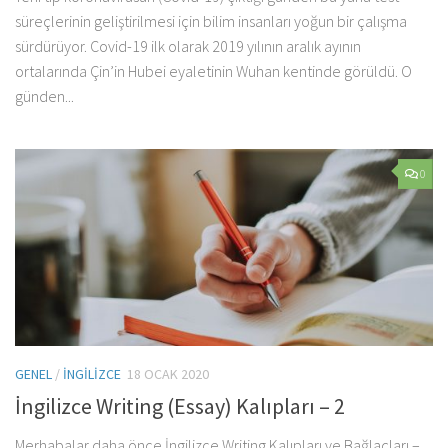
süreçlerinin geliştirilmesi için bilim insanları yoğun bir çalışma
sürdürüyor. Covid-19 ilk olarak 2019 yılının aralık ayının
ortalarında Çin’in Hubei eyaletinin Wuhan kentinde görüldü. O
günden...
0
GENEL
/
İNGILIZCE
18 OCAK 2020
İngilizce Writing (Essay) Kalıpları – 2
Merhabalar daha önce İngilizce Writing Kalıpları ve Bağlaçları –