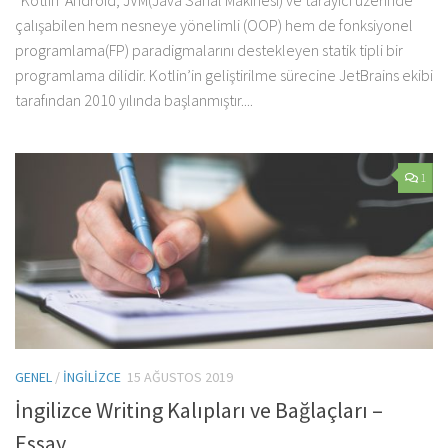
çalışabilen hem nesneye yönelimli (OOP) hem de fonksiyonel
programlama(FP) paradigmalarını destekleyen statik tipli bir
programlama dilidir. Kotlin’in geliştirilme sürecine JetBrains ekibi
tarafından 2010 yılında başlanmıştır....
1
GENEL
/
İNGILIZCE
15 AĞUSTOS 2019
İngilizce Writing Kalıpları ve Bağlaçları –
Essay