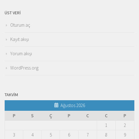
ÜST VERI
Oturum aç
Kayıt akışı
Yorum akışı
WordPress.org
TAKVIM
Ağustos 2026
P
S
Ç
P
C
C
P
1
2
3
4
5
6
7
8
9