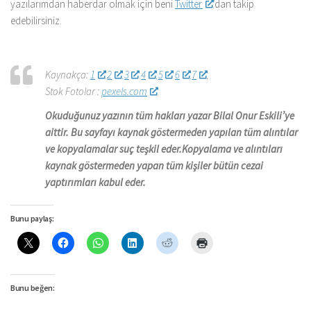
yazılarımdan haberdar olmak için beni
Twitter
‘dan takip
edebilirsiniz.
Kaynakça:
1
2
3
4
5
6
7
Stok Fotolar :
pexels.com
Okuduğunuz yazının tüm hakları yazar Bilal Onur Eskili’ye
aittir. Bu sayfayı kaynak göstermeden yapılan tüm alıntılar
ve kopyalamalar suç teşkil eder.Kopyalama ve alıntıları
kaynak göstermeden yapan tüm kişiler bütün cezai
yaptırımları kabul eder.
Bunu paylaş:
Bunu beğen: