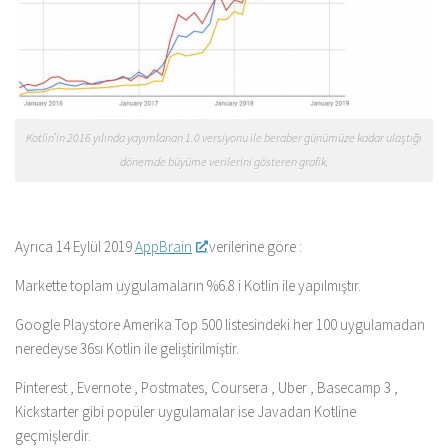
Kotlin’in 2016 yılında yayımlanan 1.0 versiyonu ile beraber günümüze kadar ulaştığı
dönemde büyüme verilerini gösteren grafik.
Ayrıca 14 Eylül 2019
AppBrain
verilerine göre :
Markette toplam uygulamaların %6.8 i Kotlin ile yapılmıştır.
Google Playstore Amerika Top 500 listesindeki her 100 uygulamadan
neredeyse 36sı Kotlin ile geliştirilmiştir.
Pinterest , Evernote , Postmates, Coursera , Uber , Basecamp 3 ,
Kickstarter gibi popüler uygulamalar ise Javadan Kotline
geçmişlerdir.