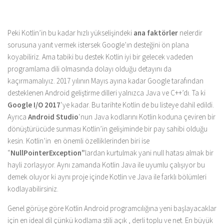
Peki Kotlin’in bu kadar hızlı yükselişindeki
ana faktörler
nelerdir
sorusuna yanıt vermek istersek Google’ın desteğini ön plana
koyabiliriz. Ama tabiki bu destek Kotlin iyi bir gelecek vadeden
programlama dili olmasında dolayı olduğu detayını da
kaçırmamalıyız. 2017 yılının Mayıs ayına kadar Google tarafından
desteklenen Android geliştirme dilleri yalnızca Java ve C++’dı. Ta ki
Google I/O 2017
‘ye kadar. Bu tarihte Kotlin de bu listeye dahil edildi.
Ayrıca
Android Studio
‘nun Java kodlarını Kotlin koduna çeviren bir
dönüştürücüde sunması Kotlin’in gelişiminde bir pay sahibi olduğu
kesin. Kotlin’in en önemli özelliklerinden biri ise
“
NullPointerException”
lardan kurtulmak yani null hatası almak bir
hayli zorlaşıyor. Aynı zamanda Kotlin Java ile uyumlu çalışıyor bu
demek oluyor ki aynı proje içinde Kotlin ve Java ile farklı bölümleri
kodlayabilirsiniz.
Genel görüşe göre Kotlin Android programcılığına yeni başlayacaklar
için en ideal dil çünkü kodlama stili açık , derli toplu ve net. En büyük