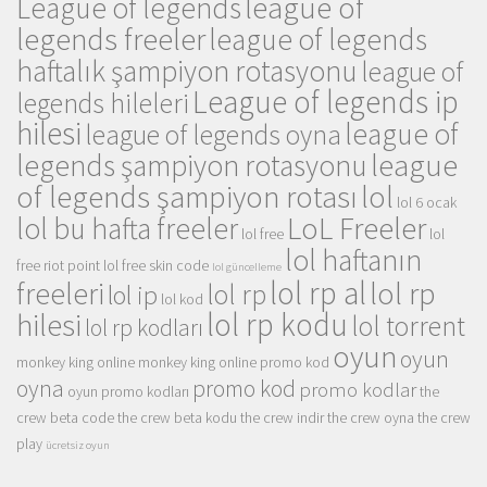
league of
League of legends
legends freeler
league of legends
haftalık şampiyon rotasyonu
league of
League of legends ip
legends hileleri
hilesi
league of
league of legends oyna
league
legends şampiyon rotasyonu
of legends şampiyon rotası
lol
lol 6 ocak
LoL Freeler
lol bu hafta freeler
lol free
lol
lol haftanın
free riot point
lol free skin code
lol güncelleme
lol rp al
lol rp
freeleri
lol rp
lol ip
lol kod
lol rp kodu
hilesi
lol torrent
lol rp kodları
oyun
oyun
monkey king online
monkey king online promo kod
oyna
promo kod
promo kodlar
oyun promo kodları
the
crew beta code
the crew beta kodu
the crew indir
the crew oyna
the crew
play
ücretsiz oyun