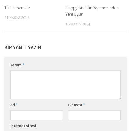
TRT Haber İzle
Flappy Bird ‘ün Yapımcısından
Yeni Oyun
01 KASIM 2014
16 MAYIS 2014
BIR YANIT YAZIN
Yorum
*
Ad
*
E-posta
*
İnternet sitesi