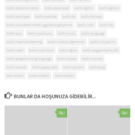
kotlin documentation
kotlin download
kotlin eğitim
kotlin eğitimi
kotlin examples
kotlin exercises
kotlin for
kotlin for loop
kotlin ile android mobil uygulama geliştirme
kotlin indir
kotlin ios
kotlin java
kotlin java kursu
kotlin kursu
kotlin language
kotlin machine learning
kotlin makine öğrenmesi
kotlin mi java mı
kotlin nedir
kotlin null check
kotlin öğren
kotlin programlama dili
kotlin programming language
kotlin to java
kotlin tutorial
kotlin vs scala
kotlin yapay zeka
kotlin yazılım
kotlinlang
learn kotlin
scala vs kotlin
what is kotlin
BUNLAR DA HOŞUNUZA GIDEBILIR...
0
0