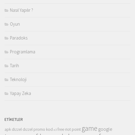
Nasıl Yapılır ?
Oyun
Paradoks
Programlama
Tarih
Teknoloji
Yapay Zeka
ETIKETLER
game
google
apk
dizzel
dızzel promo kod
free riot point
e3