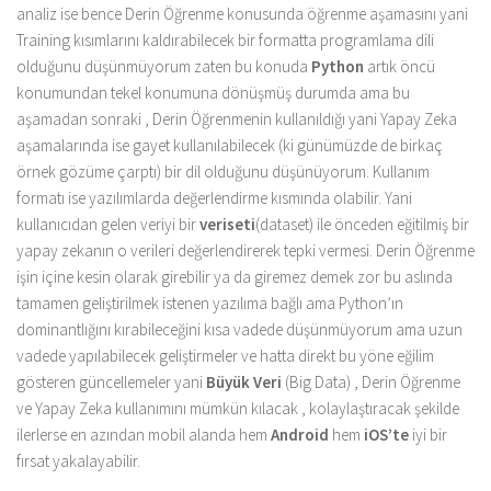
analiz ise bence Derin Öğrenme konusunda öğrenme aşamasını yani
Training kısımlarını kaldırabilecek bir formatta programlama dili
olduğunu düşünmüyorum zaten bu konuda
Python
artık öncü
konumundan tekel konumuna dönüşmüş durumda ama bu
aşamadan sonraki , Derin Öğrenmenin kullanıldığı yani Yapay Zeka
aşamalarında ise gayet kullanılabilecek (ki günümüzde de birkaç
örnek gözüme çarptı) bir dil olduğunu düşünüyorum. Kullanım
formatı ise yazılımlarda değerlendirme kısmında olabilir. Yani
kullanıcıdan gelen veriyi bir
veriseti
(dataset) ile önceden eğitilmiş bir
yapay zekanın o verileri değerlendirerek tepki vermesi. Derin Öğrenme
işin içine kesin olarak girebilir ya da giremez demek zor bu aslında
tamamen geliştirilmek istenen yazılıma bağlı ama Python’ın
dominantlığını kırabileceğini kısa vadede düşünmüyorum ama uzun
vadede yapılabilecek geliştirmeler ve hatta direkt bu yöne eğilim
gösteren güncellemeler yani
Büyük Veri
(Big Data) , Derin Öğrenme
ve Yapay Zeka kullanımını mümkün kılacak , kolaylaştıracak şekilde
ilerlerse en azından mobil alanda hem
Android
hem
iOS’te
iyi bir
fırsat yakalayabilir.