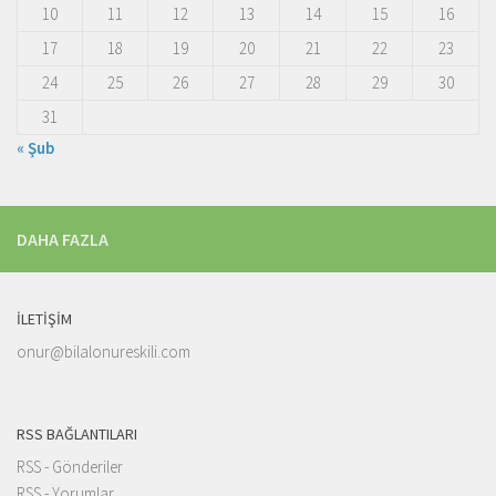
10
11
12
13
14
15
16
17
18
19
20
21
22
23
24
25
26
27
28
29
30
31
« Şub
DAHA FAZLA
İLETIŞIM
onur@bilalonureskili.com
RSS BAĞLANTILARI
RSS - Gönderiler
RSS - Yorumlar