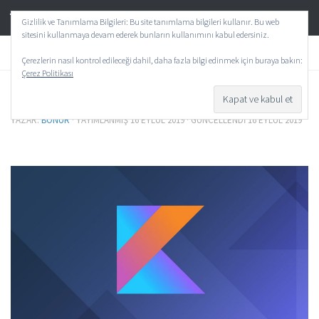
TeknoAktif
Skip to content
Gizlilik ve Tanımlama Bilgileri: Bu site tanımlama bilgileri kullanır. Bu web
sitesini kullanmaya devam ederek bunların kullanımını kabul edersiniz.
GENEL
/
PROGRAMLAMA
/
TEKNOLOJI
0
Çerezlerin nasıl kontrol edileceği dahil, daha fazla bilgi edinmek için buraya bakın:
Çerez Politikası
Kotlin Programlama Dili : Nedir ?
YAZAR:
BONUR
· YAYIMLANMIŞ
16 EYLÜL 2019
· GÜNCELLENDI
16 EYLÜL 2019