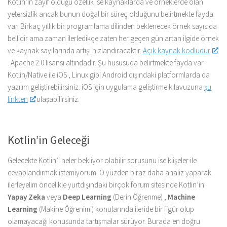
Kotlin’in zayıf olduğu özellik ise kaynaklarda ve örneklerde olan
yetersizlik ancak bunun doğal bir süreç olduğunu belirtmekte fayda
var. Birkaç yıllık bir programlama dilinden beklenecek örnek sayısıda
bellidir ama zaman ilerledikçe zaten her geçen gün artan ilgide örnek
ve kaynak sayılarında artışı hızlandıracaktır.
Açık kaynak kodludur
. Apache 2.0 lisansı altındadır. Şu hususuda belirtmekte fayda var
Kotlin/Native ile iOS , Linux gibi Android dışındaki platformlarda da
yazılım geliştirebilirsiniz. iOS için uygulama geliştirme kılavuzuna
şu
linkten
ulaşabilirsiniz.
Kotlin’in Geleceği
Gelecekte Kotlin’i neler bekliyor olabilir sorusunu ise klişeler ile
cevaplandırmak istemiyorum. O yüzden biraz daha analiz yaparak
ilerleyelim öncelikle yurtdışındaki birçok forum sitesinde Kotlin’in
Yapay Zeka
veya
Deep Learning
(Derin Öğrenme) ,
Machine
Learning
(Makine Öğrenimi) konularında ileride bir figür olup
olamayacağı konusunda tartışmalar sürüyor. Burada en doğru