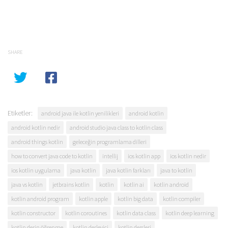
SHARE
Etiketler:
android java ile kotlin yenilikleri
android kotlin
android kotlin nedir
android studio java class to kotlin class
android things kotlin
geleceğin programlama dilleri
how to convert java code to kotlin
intellij
ios kotlin app
ios kotlin nedir
ios kotlin uygulama
java kotlin
java kotlin farkları
java to kotlin
java vs kotlin
jetbrains kotlin
kotlin
kotlin ai
kotlin android
kotlin android program
kotlin apple
kotlin big data
kotlin compiler
kotlin constructor
kotlin coroutines
kotlin data class
kotlin deep learning
kotlin derin öğrenme
kotlin derleyici
kotlin dersleri