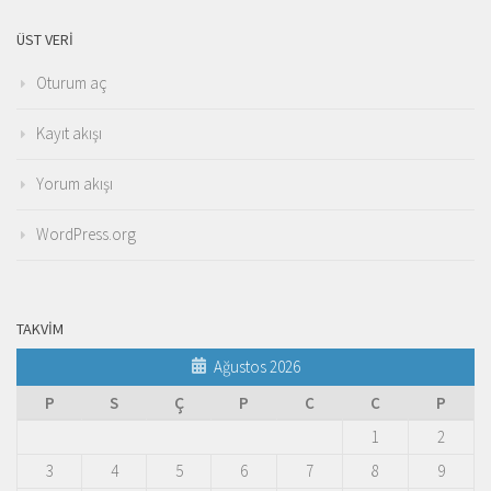
ÜST VERI
Oturum aç
Kayıt akışı
Yorum akışı
WordPress.org
TAKVIM
Ağustos 2026
P
S
Ç
P
C
C
P
1
2
3
4
5
6
7
8
9