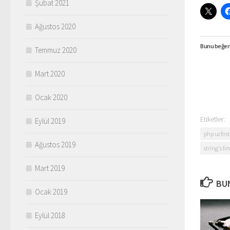
Şubat 2021
Ağustos 2020
Bunu beğen
Temmuz 2020
Mart 2020
Ocak 2020
Etiketler:
Eylül 2019
php ucfirs
Ağustos 2019
string's fi
Mart 2019
BUN
Ocak 2019
Eylül 2018