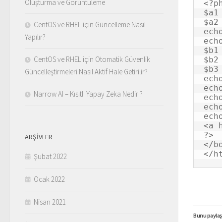
Oluşturma ve Görüntüleme
<?ph
$a1
$a2
CentOS ve RHEL için Güncelleme Nasıl
ech
Yapılır?
ech
$b1
CentOS ve RHEL için Otomatik Güvenlik
$b2
$b3
Güncelleştirmeleri Nasıl Aktif Hale Getirilir?
ech
ech
Narrow AI – Kısıtlı Yapay Zeka Nedir ?
ech
ech
ech
<a 
?>

ARŞIVLER
</bo
</h
Şubat 2022
Ocak 2022
Nisan 2021
Bunu paylaş