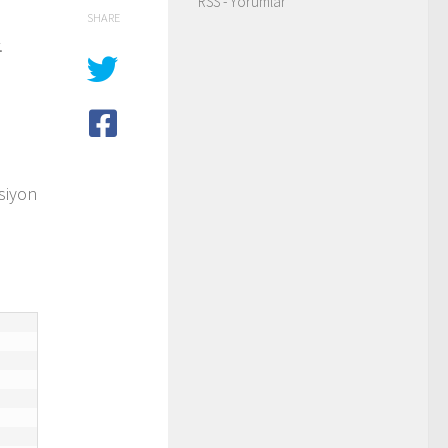
RSS - Yorumlar
SHARE
.
siyon