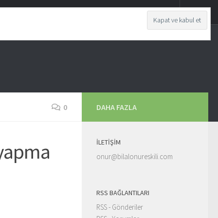
0
DAHA FAZLA
İLETIŞIM
f yapma
onur@bilalonureskili.com
RSS BAĞLANTILARI
RSS - Gönderiler