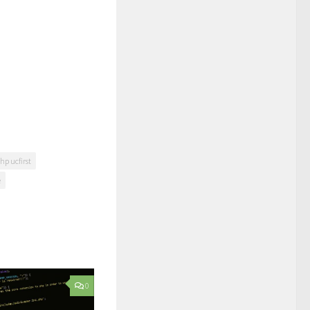
hp ucfirst
e
0