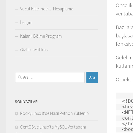
Öncelik
Vücut Kitle İndeksi Hesaplama
veritab
İletişim
Bazı ar
başlasa
Kalanlı Bölme Programı
fonksi
Gizlilik politikası
Gelelim
kullanım
Arama:
Örnek:
<!D
SON YAZILAR
<hea
<ME
RockyLinux 8’de Nasıl Python Yüklenir?
con
</he
CentOS ve Linux’ta MySQL Veritabanı
<bod