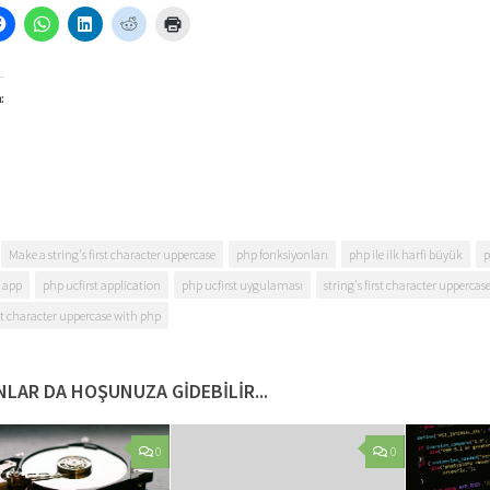
:
Make a string's first character uppercase
php fonksiyonları
php ile ilk harfi büyük
p
t app
php ucfirst application
php ucfirst uygulaması
string's first character uppercas
rst character uppercase with php
LAR DA HOŞUNUZA GIDEBILIR...
0
0