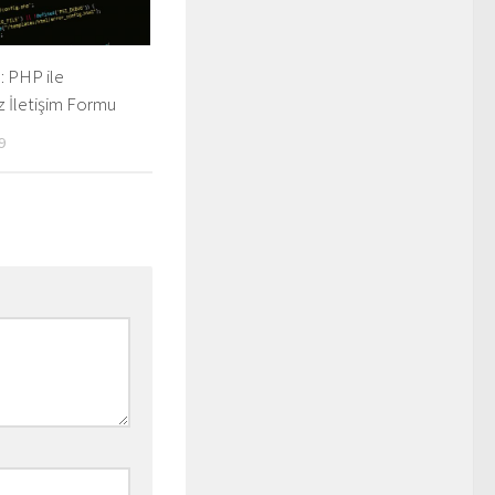
 : PHP ile
z İletişim Formu
9