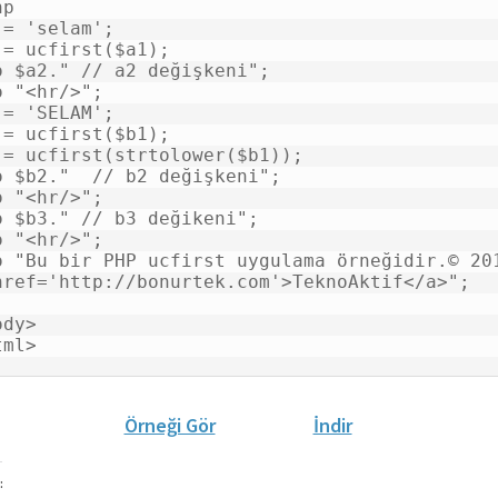
p

 = 'selam';

 = ucfirst($a1);             

o $a2." // a2 değişkeni";

o "<hr/>";

 = 'SELAM';

 = ucfirst($b1);             

 = ucfirst(strtolower($b1)); 

o $b2."  // b2 değişkeni";

o "<hr/>";

o $b3." // b3 değikeni";

o "<hr/>";

o "Bu bir PHP ucfirst uygulama örneğidir.© 201
href='http://bonurtek.com'>TeknoAktif</a>";

dy>

tml>
Örneği Gör
İndir
: