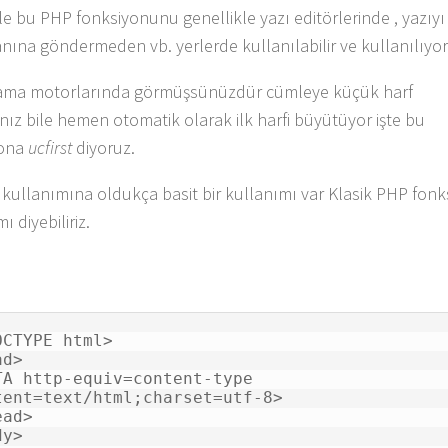
le bu PHP fonksiyonunu genellikle yazı editörlerinde , yazıyı
anına göndermeden vb. yerlerde kullanılabilir ve kullanılıyor
ama motorlarında görmüşsünüzdür cümleye küçük harf
nız bile hemen otomatik olarak ilk harfi büyütüyor işte bu
yona
ucfirst
diyoruz.
 kullanımına oldukça basit bir kullanımı var Klasik PHP fonk
ı diyebiliriz.
OCTYPE html>

d>

TA http-equiv=content-type 
tent=text/html;charset=utf-8>

ad>

y>
