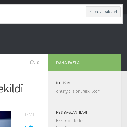
0
DAHA FAZLA
İLETIŞIM
kildi
onur@bilalonureskili.com
RSS BAĞLANTILARI
SHARE
RSS - Gönderiler