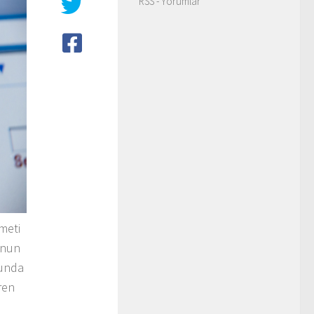
RSS - Yorumlar
meti
unun
munda
ren