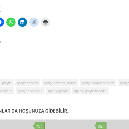
:
:
google
google haberler
google haberler ispanya
google ispanya haberler
google
ws espana
google news spain
ispanya google
ispanya google haberler
LAR DA HOŞUNUZA GIDEBILIR...
0
0