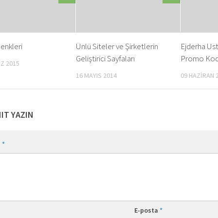
Renkleri
Ünlü Siteler ve Şirketlerin
Ejderha Ust
Geliştirici Sayfaları
Promo Ko
Z 2015
16 MAYIS 2014
09 HAZIRAN 
NIT YAZIN
m
*
E-posta
*