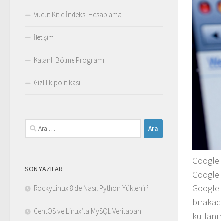
Vücut Kitle İndeksi Hesaplama
İletişim
Kalanlı Bölme Programı
Gizlilik politikası
Arama:
Google 
SON YAZILAR
Google 
Google 
RockyLinux 8’de Nasıl Python Yüklenir?
bırakac
CentOS ve Linux’ta MySQL Veritabanı
kullanım