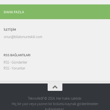
DAHA FAZLA
İLETIŞIM
onur@bilalonureskili.com
RSS BAĞLANTILARI
RSS - Gönderiler
RSS - Yorumlar
TeknoAktif © 2016. Her hakkı saklıdır.
Hiç bir yazı veya yazının bir bölümü kaynak gösterilmeden
kullanılamaz.