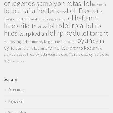
of legends şampiyon rotası
lol
lol 6 ocak
LoL Freeler
lol bu hafta freeler
lol free
lol
lol haftanın
free riot point
lol free skin code
lol güncelleme
lol rp al
lol rp
freeleri
lol rp
lol ip
lol kod
lol rp kodu
hilesi
lol torrent
lol rp kodları
oyun
oyun
monkey king online
monkey king online promo kod
oyna
promo kod
promo kodlar
oyun promo kodları
the
crew beta code
the crew beta kodu
the crew indir
the crew oyna
the crew
play
ücretsiz oyun
ÜST VERI
Oturum aç
Kayıt akışı
Yorum akışı