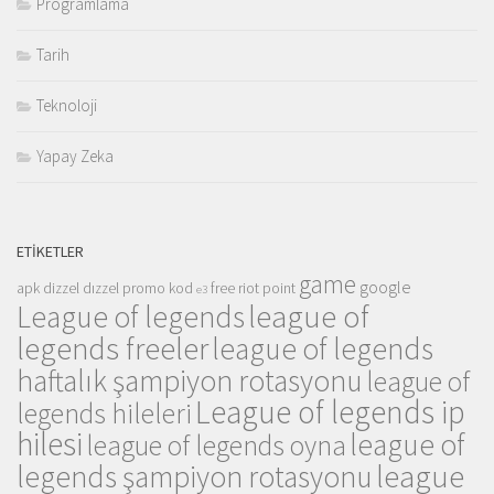
Programlama
Tarih
Teknoloji
Yapay Zeka
ETIKETLER
game
google
apk
dizzel
dızzel promo kod
free riot point
e3
league of
League of legends
legends freeler
league of legends
haftalık şampiyon rotasyonu
league of
League of legends ip
legends hileleri
hilesi
league of
league of legends oyna
league
legends şampiyon rotasyonu