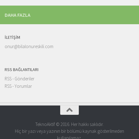
DAHA FAZLA
İLETIŞIM
onur@bilalonureskili.com
RSS BAĞLANTILARI
RSS - Gönderiler
RSS - Yorumlar
TeknoAktif © 2016. Her hakkı saklıdır.
Hiç bir yazı veya yazının bir bölümü kaynak gösterilmeden
kullanılamaz.