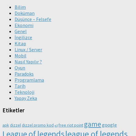
Bilim
Doküman
Düşünce – Felsefe
Ekonomi
Genel
İngilizce
Kitap
Linux / Server
Mobil
Nasıl Yapılır ?
Oyun
Paradoks
Programlama
Tarih
Teknoloji
Yapay Zeka
Etiketler
game
google
apk
dizzel
dızzel promo kod
free riot point
e3
league of legends
League of legends