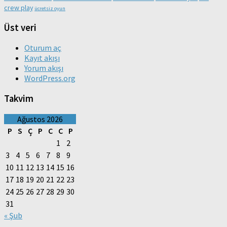
crew play
ücretsiz oyun
Üst veri
Oturum aç
Kayıt akışı
Yorum akışı
WordPress.org
Takvim
Ağustos 2026
P
S
Ç
P
C
C
P
1
2
3
4
5
6
7
8
9
10
11
12
13
14
15
16
17
18
19
20
21
22
23
24
25
26
27
28
29
30
31
« Şub