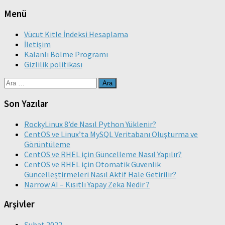
Menü
Vücut Kitle İndeksi Hesaplama
İletişim
Kalanlı Bölme Programı
Gizlilik politikası
Arama:
Son Yazılar
RockyLinux 8’de Nasıl Python Yüklenir?
CentOS ve Linux’ta MySQL Veritabanı Oluşturma ve
Görüntüleme
CentOS ve RHEL için Güncelleme Nasıl Yapılır?
CentOS ve RHEL için Otomatik Güvenlik
Güncelleştirmeleri Nasıl Aktif Hale Getirilir?
Narrow AI – Kısıtlı Yapay Zeka Nedir ?
Arşivler
Şubat 2022