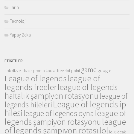
Tarih
Teknoloji
Yapay Zeka
ETIKETLER
game
google
apk
dizzel
dızzel promo kod
free riot point
e3
league of
League of legends
legends freeler
league of legends
haftalık şampiyon rotasyonu
league of
League of legends ip
legends hileleri
hilesi
league of
league of legends oyna
league
legends şampiyon rotasyonu
of legends şampiyon rotası
lol
lol 6 ocak