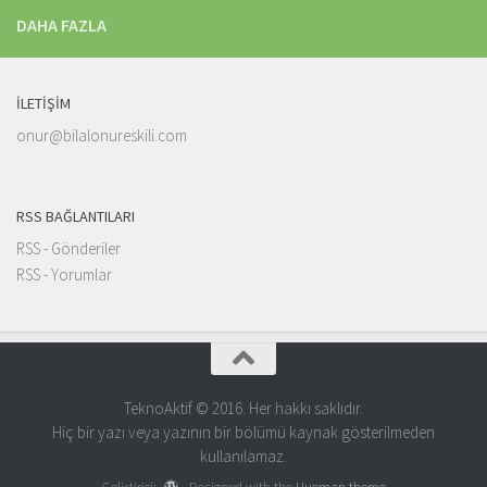
DAHA FAZLA
İLETIŞIM
onur@bilalonureskili.com
RSS BAĞLANTILARI
RSS - Gönderiler
RSS - Yorumlar
TeknoAktif © 2016. Her hakkı saklıdır.
Hiç bir yazı veya yazının bir bölümü kaynak gösterilmeden
kullanılamaz.