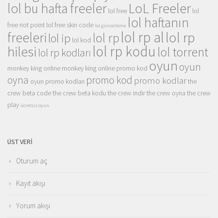
LoL Freeler
lol bu hafta freeler
lol free
lol
lol haftanın
free riot point
lol free skin code
lol güncelleme
lol rp al
lol rp
freeleri
lol rp
lol ip
lol kod
lol rp kodu
hilesi
lol torrent
lol rp kodları
oyun
oyun
monkey king online
monkey king online promo kod
oyna
promo kod
promo kodlar
oyun promo kodları
the
crew beta code
the crew beta kodu
the crew indir
the crew oyna
the crew
play
ücretsiz oyun
ÜST VERI
Oturum aç
Kayıt akışı
Yorum akışı