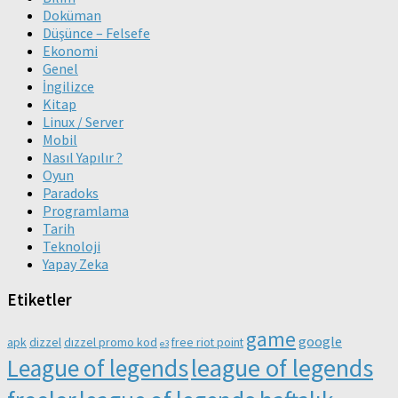
Doküman
Düşünce – Felsefe
Ekonomi
Genel
İngilizce
Kitap
Linux / Server
Mobil
Nasıl Yapılır ?
Oyun
Paradoks
Programlama
Tarih
Teknoloji
Yapay Zeka
Etiketler
game
google
apk
dizzel
dızzel promo kod
free riot point
e3
league of legends
League of legends