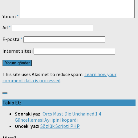
Yorum
*
Ad
*
E-posta
*
İnternet sitesi
This site uses Akismet to reduce spam.
Learn how your
comment data is processed
.
Takip Et:
Sonraki yazı
Orcs Must Die Unchained 1.4
Güncellemesi:Ayı ipini kopardı
Önceki yazı
Sözlük Scripti PHP