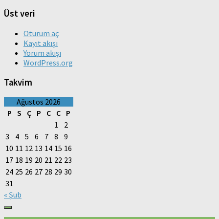
Üst veri
Oturum aç
Kayıt akışı
Yorum akışı
WordPress.org
Takvim
Ağustos 2026
P
S
Ç
P
C
C
P
1
2
3
4
5
6
7
8
9
10
11
12
13
14
15
16
17
18
19
20
21
22
23
24
25
26
27
28
29
30
31
« Şub