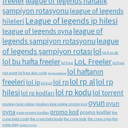
freeler
league of legends haftalık
şampiyon rotasyonu
league of legends
League of legends ip hilesi
hileleri
league of
league of legends oyna
league
legends şampiyon rotasyonu
of legends şampiyon rotası
lol
lol 6 ocak
LoL Freeler
lol bu hafta freeler
lol free
lol free
lol haftanın
riot point
lol free skin code
lol güncelleme
lol rp al
lol rp
freeleri
lol rp
lol ip
lol kod
lol rp kodu
hilesi
lol torrent
lol rp kodları
oyun
oyun
monkey king online
monkey king online promo kod
oyna
promo kod
promo kodlar
oyun promo kodları
the
crew beta code
the crew beta kodu
the crew indir
the crew oyna
the
crew play
ücretsiz oyun