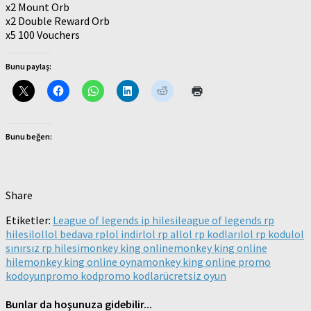
x2 Mount Orb
x2 Double Reward Orb
x5 100 Vouchers
Bunu paylaş:
Bunu beğen:
Share
Etiketler:
League of legends ip hilesi
league of legends rp
hilesi
lol
lol bedava rp
lol indir
lol rp al
lol rp kodları
lol rp kodu
lol
sınırsız rp hilesi
monkey king online
monkey king online
hile
monkey king online oyna
monkey king online promo
kod
oyun
promo kod
promo kodlar
ücretsiz oyun
Bunlar da hoşunuza gidebilir...