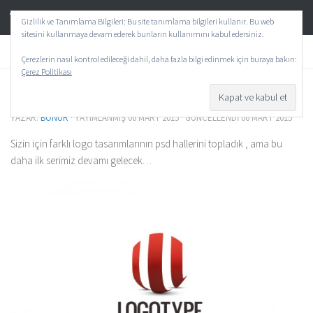
TeknoAktif
Skip to content
Gizlilik ve Tanımlama Bilgileri: Bu site tanımlama bilgileri kullanır. Bu web
sitesini kullanmaya devam ederek bunların kullanımını kabul edersiniz.
GENEL
0
Çerezlerin nasıl kontrol edileceği dahil, daha fazla bilgi edinmek için buraya bakın:
Çerez Politikası
Logo Tasarımları PSD
YAZAR:
BONUR
· YAYIMLANMIŞ
06 MART 2015
· GÜNCELLENDI
06 MART 2015
Sizin için farklı logo tasarımlarının psd hallerini topladık , ama bu
daha ilk serimiz devamı gelecek…