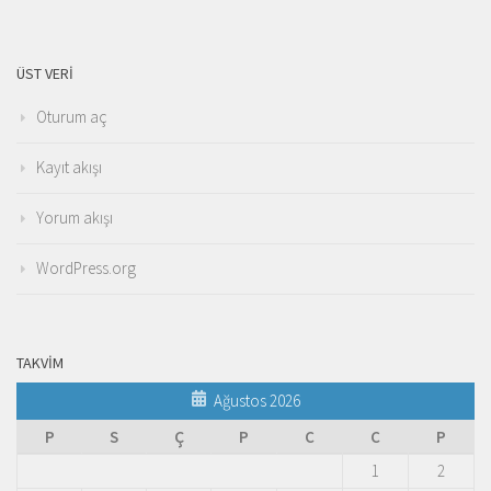
ÜST VERI
Oturum aç
Kayıt akışı
Yorum akışı
WordPress.org
TAKVIM
Ağustos 2026
P
S
Ç
P
C
C
P
1
2