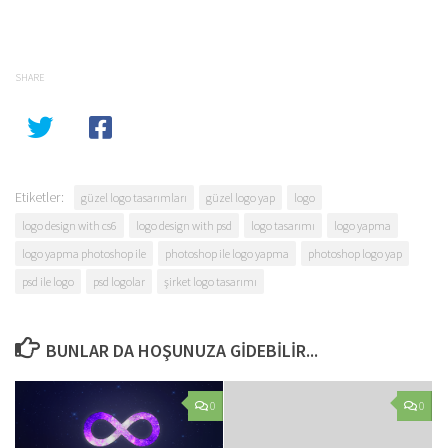
SHARE
Etiketler:
güzel logo tasarımları
güzel logo yap
logo
logo design with cs6
logo design with psd
logo tasarımı
logo yapma
logo yapma photoshop ile
photoshop ile logo yapma
photoshop logo yap
psd ile logo
psd logolar
şirket logo tasarımı
BUNLAR DA HOŞUNUZA GIDEBILIR...
0
0