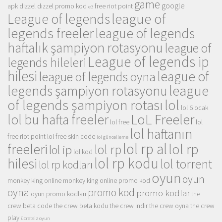
game
google
apk
dizzel
dızzel promo kod
free riot point
e3
league of
League of legends
legends freeler
league of legends
haftalık şampiyon rotasyonu
league of
League of legends ip
legends hileleri
hilesi
league of
league of legends oyna
league
legends şampiyon rotasyonu
of legends şampiyon rotası
lol
lol 6 ocak
LoL Freeler
lol bu hafta freeler
lol free
lol
lol haftanın
free riot point
lol free skin code
lol güncelleme
lol rp al
lol rp
freeleri
lol rp
lol ip
lol kod
lol rp kodu
hilesi
lol torrent
lol rp kodları
oyun
oyun
monkey king online
monkey king online promo kod
oyna
promo kod
promo kodlar
oyun promo kodları
the
crew beta code
the crew beta kodu
the crew indir
the crew oyna
the crew
play
ücretsiz oyun