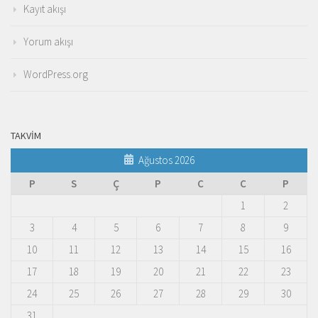
Kayıt akışı
Yorum akışı
WordPress.org
TAKVIM
Ağustos 2026
P
S
Ç
P
C
C
P
1
2
3
4
5
6
7
8
9
10
11
12
13
14
15
16
17
18
19
20
21
22
23
24
25
26
27
28
29
30
31