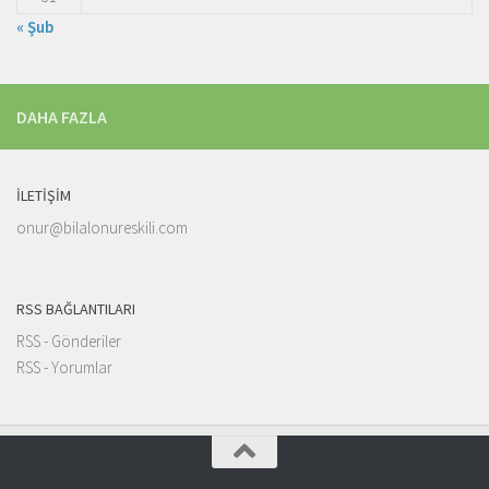
« Şub
DAHA FAZLA
İLETIŞIM
onur@bilalonureskili.com
RSS BAĞLANTILARI
RSS - Gönderiler
RSS - Yorumlar