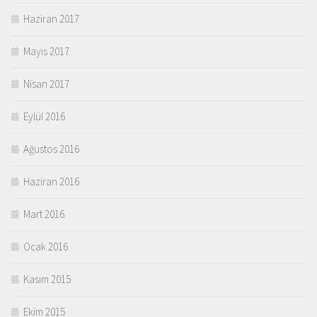
Haziran 2017
Mayıs 2017
Nisan 2017
Eylül 2016
Ağustos 2016
Haziran 2016
Mart 2016
Ocak 2016
Kasım 2015
Ekim 2015