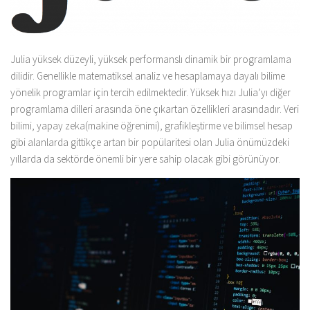
Julia yüksek düzeyli, yüksek performanslı dinamik bir programlama
dilidir. Genellikle matematiksel analiz ve hesaplamaya dayalı bilime
yönelik programlar için tercih edilmektedir. Yüksek hızı Julia’yı diğer
programlama dilleri arasında öne çıkartan özellikleri arasındadır. Veri
bilimi, yapay zeka(makine öğrenimi), grafikleştirme ve bilimsel hesap
gibi alanlarda gittikçe artan bir popülaritesi olan Julia önümüzdeki
yıllarda da sektörde önemli bir yere sahip olacak gibi görünüyor.