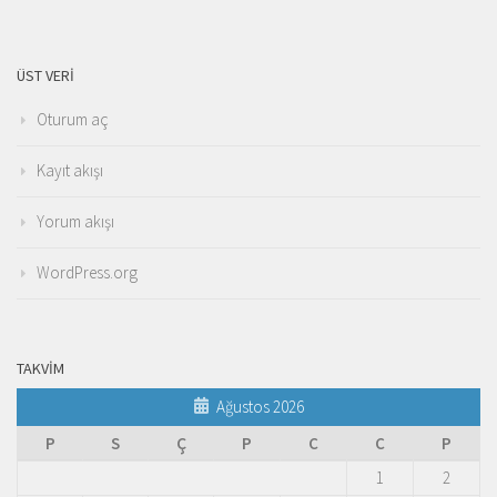
ÜST VERI
Oturum aç
Kayıt akışı
Yorum akışı
WordPress.org
TAKVIM
Ağustos 2026
P
S
Ç
P
C
C
P
1
2