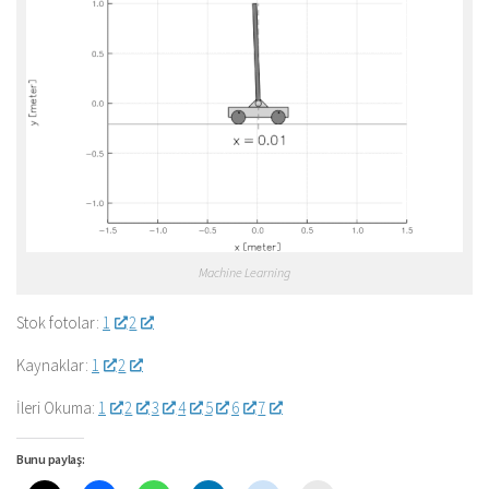
Machine Learning
Stok fotolar:
1
2
Kaynaklar:
1
2
İleri Okuma:
1
2
3
4
5
6
7
Bunu paylaş: