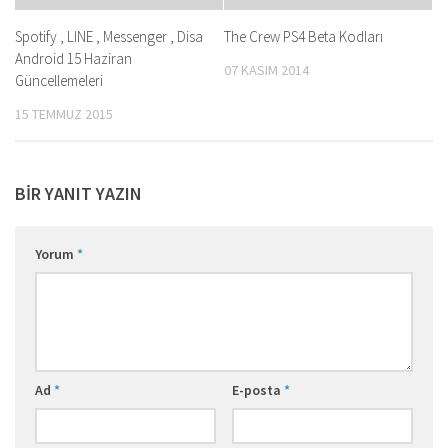
Spotify , LINE , Messenger , Disa
The Crew PS4 Beta Kodları
Android 15 Haziran
07 KASIM 2014
Güncellemeleri
15 TEMMUZ 2015
BIR YANIT YAZIN
Yorum
*
Ad
*
E-posta
*