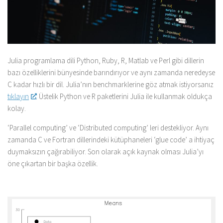
Julia programlama dili Python, Ruby, R, Matlab ve Perl gibi dillerin
bazı özelliklerini bünyesinde barındırıyor ve aynı zamanda neredeyse
C kadar hızlı bir dil. Julia’nın benchmarklerine göz atmak istiyorsanız
tıklayın
. Üstelik Python ve R paketlerini Julia ile kullanmak oldukça
kolay.
‘Parallel computing’ ve ‘Distributed computing’ leri destekliyor. Aynı
zamanda C ve Fortran dillerindeki kütüphaneleri ‘glue code’ a ihtiyaç
duymaksızın çağırabiliyor. Son olarak açık kaynak olması Julia’yı
öne çıkartan bir başka özellik.