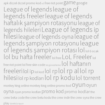
game
google
apk
dizzel
dızzel promo kod
free riot point
e3
league of
League of legends
legends freeler
league of legends
haftalık şampiyon rotasyonu
league of
League of legends ip
legends hileleri
hilesi
league of
league of legends oyna
league
legends şampiyon rotasyonu
of legends şampiyon rotası
lol
lol 6 ocak
LoL Freeler
lol bu hafta freeler
lol free
lol
lol haftanın
free riot point
lol free skin code
lol güncelleme
lol rp al
lol rp
freeleri
lol rp
lol ip
lol kod
lol rp kodu
hilesi
lol torrent
lol rp kodları
oyun
oyun
monkey king online
monkey king online promo kod
oyna
promo kod
promo kodlar
oyun promo kodları
the
crew beta code
the crew beta kodu
the crew indir
the crew oyna
the crew
play
ücretsiz oyun