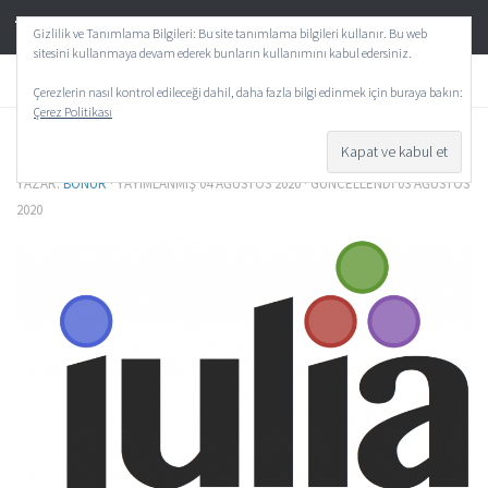
TeknoAktif
Skip to content
Gizlilik ve Tanımlama Bilgileri: Bu site tanımlama bilgileri kullanır. Bu web
sitesini kullanmaya devam ederek bunların kullanımını kabul edersiniz.
GENEL
0
Çerezlerin nasıl kontrol edileceği dahil, daha fazla bilgi edinmek için buraya bakın:
Çerez Politikası
Julia Programlama Dili Nedir ?
YAZAR:
BONUR
· YAYIMLANMIŞ
04 AĞUSTOS 2020
· GÜNCELLENDI
03 AĞUSTOS
2020