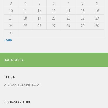
3
4
5
6
7
8
9
10
11
12
13
14
15
16
17
18
19
20
21
22
23
24
25
26
27
28
29
30
31
« Şub
DAHA FAZLA
İLETIŞIM
onur@bilalonureskili.com
RSS BAĞLANTILARI