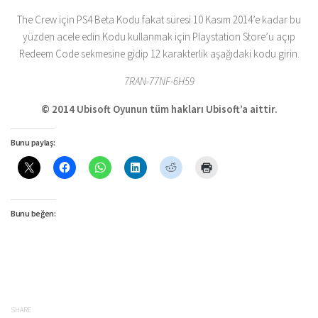
The Crew için PS4 Beta Kodu fakat süresi 10 Kasım 2014’e kadar bu
yüzden acele edin.Kodu kullanmak için Playstation Store’u açıp
Redeem Code sekmesine gidip 12 karakterlik aşağıdaki kodu girin.
7RAN-77NF-6H59
© 2014 Ubisoft Oyunun tüm hakları Ubisoft’a aittir.
Bunu paylaş:
Bunu beğen:
SHARE