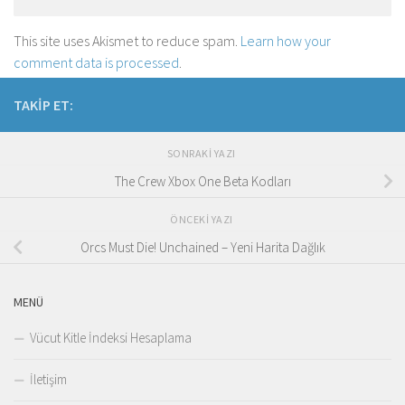
This site uses Akismet to reduce spam.
Learn how your
comment data is processed
.
TAKIP ET:
SONRAKI YAZI
The Crew Xbox One Beta Kodları
ÖNCEKI YAZI
Orcs Must Die! Unchained – Yeni Harita Dağlık
MENÜ
Vücut Kitle İndeksi Hesaplama
İletişim