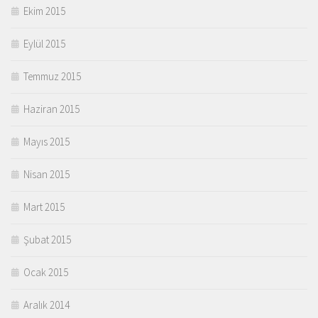
Ekim 2015
Eylül 2015
Temmuz 2015
Haziran 2015
Mayıs 2015
Nisan 2015
Mart 2015
Şubat 2015
Ocak 2015
Aralık 2014