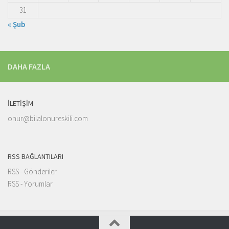
31
« Şub
DAHA FAZLA
İLETIŞIM
onur@bilalonureskili.com
RSS BAĞLANTILARI
RSS - Gönderiler
RSS - Yorumlar