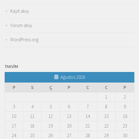
Kayıt akışı
Yorum akışı
WordPress.org
TAKVIM
Ağustos 2026
P
S
Ç
P
C
C
P
1
2
3
4
5
6
7
8
9
10
11
12
13
14
15
16
17
18
19
20
21
22
23
24
25
26
27
28
29
30