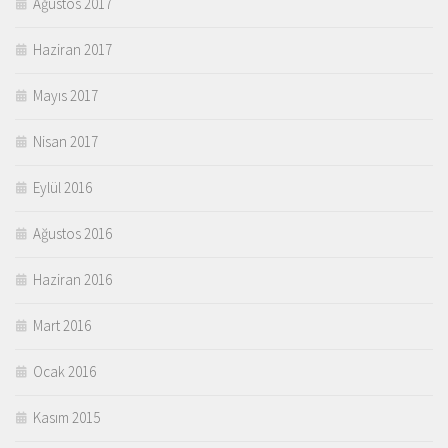
Ağustos 2017
Haziran 2017
Mayıs 2017
Nisan 2017
Eylül 2016
Ağustos 2016
Haziran 2016
Mart 2016
Ocak 2016
Kasım 2015