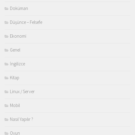
Doküman
Düşünce – Felsefe
Ekonomi
Genel
İngilizce
Kitap
Linux / Server
Mobil
Nasıl Yapılır ?
Oyun