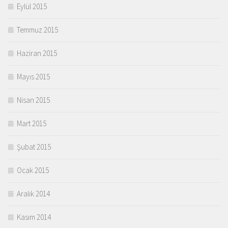
Eylül 2015
Temmuz 2015
Haziran 2015
Mayıs 2015
Nisan 2015
Mart 2015
Şubat 2015
Ocak 2015
Aralık 2014
Kasım 2014