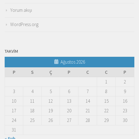
Yorum akışı
WordPress.org
TAKVIM
Ağustos 2026
P
S
Ç
P
C
C
P
1
2
3
4
5
6
7
8
9
10
11
12
13
14
15
16
17
18
19
20
21
22
23
24
25
26
27
28
29
30
31
« Şub