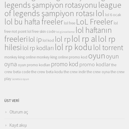
league
legends şampiyon rotasyonu
of legends şampiyon rotası
lol
lol 6 ocak
LoL Freeler
lol bu hafta freeler
lol free
lol
lol haftanın
free riot point
lol free skin code
lol güncelleme
lol rp al
lol rp
freeleri
lol rp
lol ip
lol kod
lol rp kodu
hilesi
lol torrent
lol rp kodları
oyun
oyun
monkey king online
monkey king online promo kod
oyna
promo kod
promo kodlar
oyun promo kodları
the
crew beta code
the crew beta kodu
the crew indir
the crew oyna
the crew
play
ücretsiz oyun
ÜST VERI
Oturum aç
Kayıt akışı