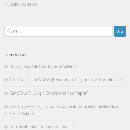
Gizlilik politikası
Arama:
SON YAZILAR
RockyLinux 8’de Nasıl Python Yüklenir?
CentOS ve Linux’ta MySQL Veritabanı Oluşturma ve Görüntüleme
CentOS ve RHEL için Güncelleme Nasıl Yapılır?
CentOS ve RHEL için Otomatik Güvenlik Güncelleştirmeleri Nasıl
Aktif Hale Getirilir?
Narrow AI – Kısıtlı Yapay Zeka Nedir ?