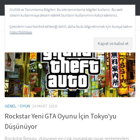
TeknoAktif
Skip to content
Gizlilik ve Tanımlama Bilgileri: Bu site tanımlama bilgileri kullanır. Bu web
sitesini kullanmaya devam ederek bunların kullanımını kabul edersiniz.
ETIKET:
YENI GTA NERDE
Çerezlerin nasıl kontrol edileceği dahil, daha fazla bilgi edinmek için buraya bakın:
Çerez Politikası
0
GENEL
/
OYUN
24 MART 2016
Rockstar Yeni GTA Oyunu İçin Tokyo’yu
Düşünüyor
Rockstar firması, dünyanın en çok oynanılan oyun serilerinden