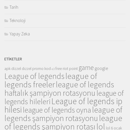
Tarih
Teknoloji
Yapay Zeka
ETIKETLER
game
google
apk
dizzel
dızzel promo kod
free riot point
e3
league of
League of legends
legends freeler
league of legends
haftalık şampiyon rotasyonu
league of
League of legends ip
legends hileleri
hilesi
league of
league of legends oyna
league
legends şampiyon rotasyonu
of legends şampiyon rotası
lol
lol 6 ocak