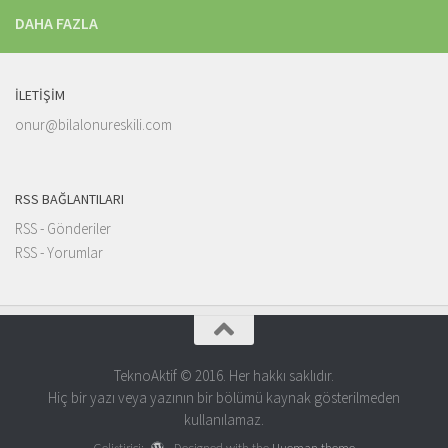
DAHA FAZLA
İLETIŞIM
onur@bilalonureskili.com
RSS BAĞLANTILARI
RSS - Gönderiler
RSS - Yorumlar
TeknoAktif © 2016. Her hakkı saklıdır.
Hiç bir yazı veya yazının bir bölümü kaynak gösterilmeden
kullanılamaz.