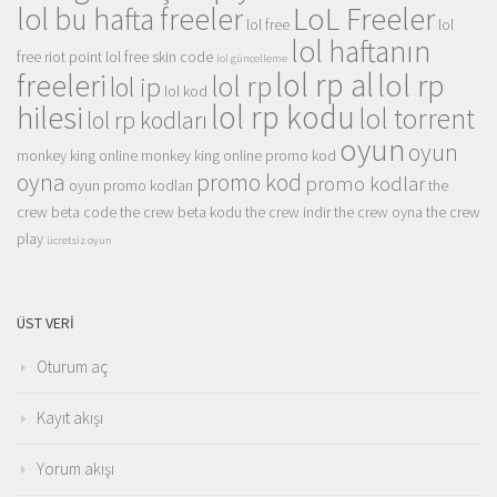
LoL Freeler
lol bu hafta freeler
lol free
lol
lol haftanın
free riot point
lol free skin code
lol güncelleme
lol rp al
lol rp
freeleri
lol rp
lol ip
lol kod
lol rp kodu
hilesi
lol torrent
lol rp kodları
oyun
oyun
monkey king online
monkey king online promo kod
oyna
promo kod
promo kodlar
oyun promo kodları
the
crew beta code
the crew beta kodu
the crew indir
the crew oyna
the crew
play
ücretsiz oyun
ÜST VERI
Oturum aç
Kayıt akışı
Yorum akışı