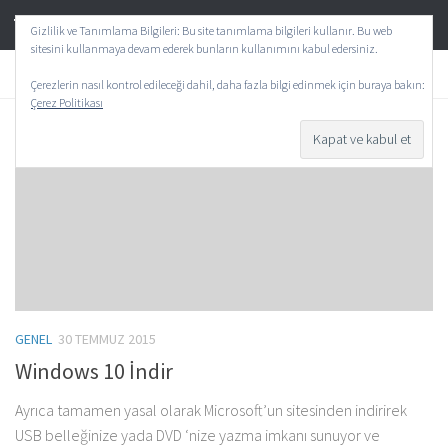
TeknoAktif
Skip to content
Gizlilik ve Tanımlama Bilgileri: Bu site tanımlama bilgileri kullanır. Bu web
sitesini kullanmaya devam ederek bunların kullanımını kabul edersiniz.
ETIKET:
WINDOWS 10 YÜKSELTME
Çerezlerin nasıl kontrol edileceği dahil, daha fazla bilgi edinmek için buraya bakın:
Çerez Politikası
0
GENEL
30 TEMMUZ 2015
Windows 10 İndir
Ayrıca tamamen yasal olarak Microsoft’un sitesinden indirirek
USB belleğinize yada DVD ‘nize yazma imkanı sunuyor ve