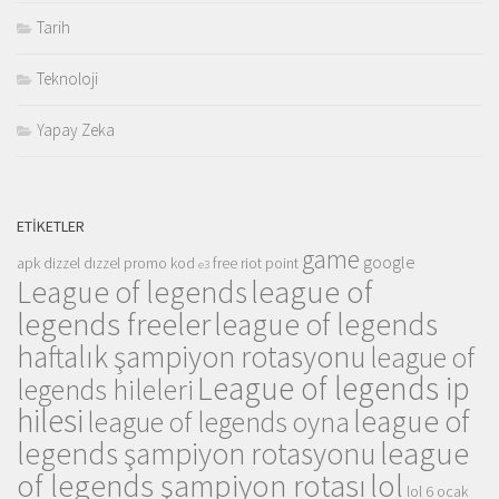
Tarih
Teknoloji
Yapay Zeka
ETIKETLER
game
google
apk
dizzel
dızzel promo kod
free riot point
e3
league of
League of legends
legends freeler
league of legends
haftalık şampiyon rotasyonu
league of
League of legends ip
legends hileleri
hilesi
league of
league of legends oyna
league
legends şampiyon rotasyonu
of legends şampiyon rotası
lol
lol 6 ocak