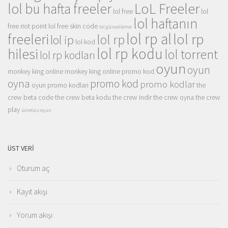
LoL Freeler
lol bu hafta freeler
lol free
lol
lol haftanın
free riot point
lol free skin code
lol güncelleme
lol rp al
lol rp
freeleri
lol rp
lol ip
lol kod
lol rp kodu
hilesi
lol torrent
lol rp kodları
oyun
oyun
monkey king online
monkey king online promo kod
oyna
promo kod
promo kodlar
oyun promo kodları
the
crew beta code
the crew beta kodu
the crew indir
the crew oyna
the crew
play
ücretsiz oyun
ÜST VERI
Oturum aç
Kayıt akışı
Yorum akışı