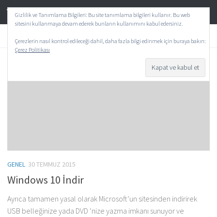
TeknoAktif
Skip to content
Gizlilik ve Tanımlama Bilgileri: Bu site tanımlama bilgileri kullanır. Bu web
sitesini kullanmaya devam ederek bunların kullanımını kabul edersiniz.
ETIKET:
WINDOWS 10 ISO
Çerezlerin nasıl kontrol edileceği dahil, daha fazla bilgi edinmek için buraya bakın:
Çerez Politikası
0
GENEL
30 TEMMUZ 2015
Windows 10 İndir
Ayrıca tamamen yasal olarak Microsoft’un sitesinden indirirek
USB belleğinize yada DVD ‘nize yazma imkanı sunuyor ve