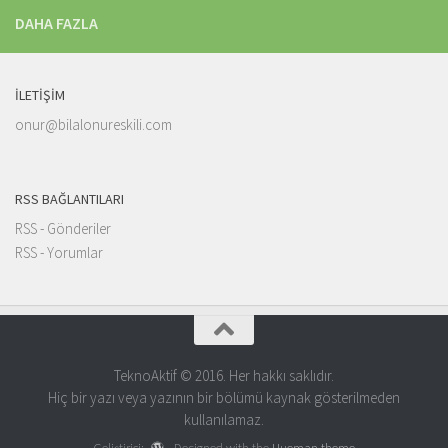
DAHA FAZLA
İLETIŞIM
onur@bilalonureskili.com
RSS BAĞLANTILARI
RSS - Gönderiler
RSS - Yorumlar
TeknoAktif © 2016. Her hakkı saklıdır.
Hiç bir yazı veya yazının bir bölümü kaynak gösterilmeden
kullanılamaz.