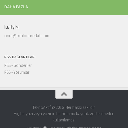
DAHA FAZLA
İLETIŞIM
onur@bilalonureskili.com
RSS BAĞLANTILARI
RSS - Gönderiler
RSS - Yorumlar
TeknoAktif © 2016. Her hakkı saklıdır.
Hiç bir yazı veya yazının bir bölümü kaynak gösterilmeden
kullanılamaz.