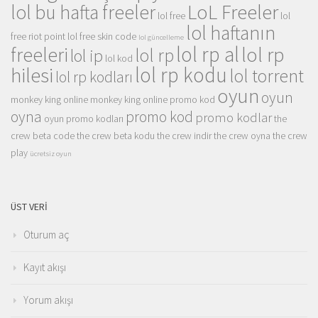
LoL Freeler
lol bu hafta freeler
lol free
lol
lol haftanın
free riot point
lol free skin code
lol güncelleme
lol rp al
lol rp
freeleri
lol rp
lol ip
lol kod
lol rp kodu
hilesi
lol torrent
lol rp kodları
oyun
oyun
monkey king online
monkey king online promo kod
oyna
promo kod
promo kodlar
oyun promo kodları
the
crew beta code
the crew beta kodu
the crew indir
the crew oyna
the crew
play
ücretsiz oyun
ÜST VERI
Oturum aç
Kayıt akışı
Yorum akışı