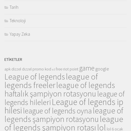
Tarih
Teknoloji
Yapay Zeka
ETIKETLER
game
google
apk
dizzel
dızzel promo kod
free riot point
e3
league of
League of legends
legends freeler
league of legends
haftalık şampiyon rotasyonu
league of
League of legends ip
legends hileleri
hilesi
league of
league of legends oyna
league
legends şampiyon rotasyonu
of legends şampiyon rotası
lol
lol 6 ocak