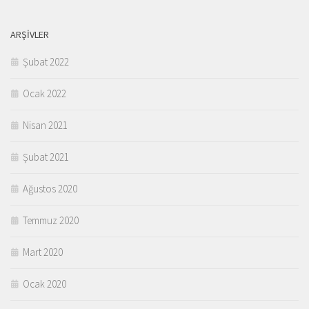
ARŞIVLER
Şubat 2022
Ocak 2022
Nisan 2021
Şubat 2021
Ağustos 2020
Temmuz 2020
Mart 2020
Ocak 2020