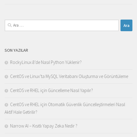
Arama:
SON YAZILAR
RockyLinux 8’de Nasıl Python Yüklenir?
CentOS ve Linux’ta MySQL Veritabanı Oluşturma ve Görüntüleme
CentOS ve RHEL için Güncelleme Nasıl Yapılır?
CentOS ve RHEL için Otomatik Güvenlik Güncelleştirmeleri Nasıl
Aktif Hale Getirilir?
Narrow AI – Kısıtlı Yapay Zeka Nedir ?