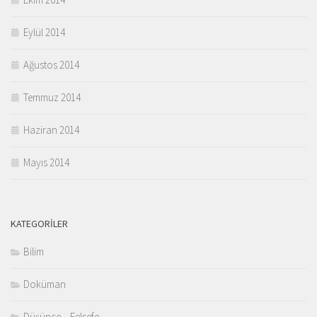
Eylül 2014
Ağustos 2014
Temmuz 2014
Haziran 2014
Mayıs 2014
KATEGORILER
Bilim
Doküman
Düşünce – Felsefe