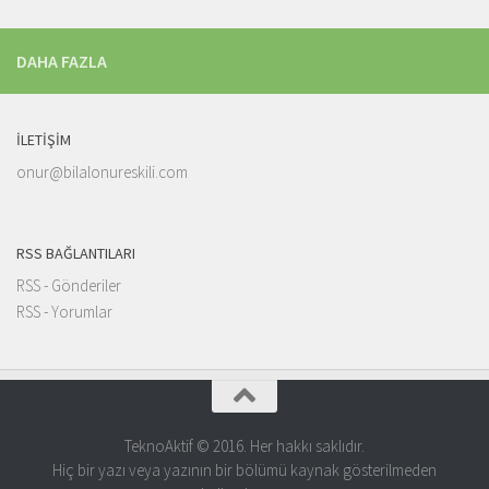
DAHA FAZLA
İLETIŞIM
onur@bilalonureskili.com
RSS BAĞLANTILARI
RSS - Gönderiler
RSS - Yorumlar
TeknoAktif © 2016. Her hakkı saklıdır.
Hiç bir yazı veya yazının bir bölümü kaynak gösterilmeden