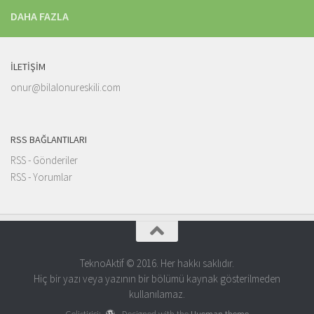
DAHA FAZLA
İLETIŞIM
onur@bilalonureskili.com
RSS BAĞLANTILARI
RSS - Gönderiler
RSS - Yorumlar
TeknoAktif © 2016. Her hakkı saklıdır.
Hiç bir yazı veya yazının bir bölümü kaynak gösterilmeden
kullanılamaz.