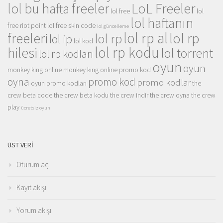
LoL Freeler
lol bu hafta freeler
lol free
lol
lol haftanın
free riot point
lol free skin code
lol güncelleme
lol rp al
lol rp
freeleri
lol rp
lol ip
lol kod
lol rp kodu
hilesi
lol torrent
lol rp kodları
oyun
oyun
monkey king online
monkey king online promo kod
oyna
promo kod
promo kodlar
oyun promo kodları
the
crew beta code
the crew beta kodu
the crew indir
the crew oyna
the crew
play
ücretsiz oyun
ÜST VERI
Oturum aç
Kayıt akışı
Yorum akışı