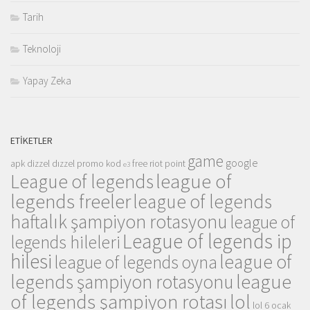
Tarih
Teknoloji
Yapay Zeka
ETIKETLER
game
google
apk
dizzel
dızzel promo kod
free riot point
e3
league of
League of legends
legends freeler
league of legends
haftalık şampiyon rotasyonu
league of
League of legends ip
legends hileleri
hilesi
league of
league of legends oyna
league
legends şampiyon rotasyonu
of legends şampiyon rotası
lol
lol 6 ocak