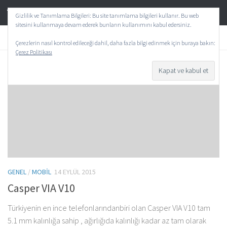
TeknoAktif
Skip to content
Gizlilik ve Tanımlama Bilgileri: Bu site tanımlama bilgileri kullanır. Bu web
sitesini kullanmaya devam ederek bunların kullanımını kabul edersiniz.
ETIKET:
VIA
Çerezlerin nasıl kontrol edileceği dahil, daha fazla bilgi edinmek için buraya bakın:
Çerez Politikası
0
GENEL
/
MOBIL
14 EYLÜL 2015
Casper VIA V10
Türkiyenin en ince telefonlarındanbiri olan Casper VIA V10 tam
5.1 mm kalınlığa sahip , ağırlığıda kalınlığı kadar az tam olarak