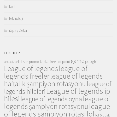
Tarih
Teknoloji
Yapay Zeka
ETIKETLER
game
google
apk
dizzel
dızzel promo kod
free riot point
e3
league of
League of legends
legends freeler
league of legends
haftalık şampiyon rotasyonu
league of
League of legends ip
legends hileleri
hilesi
league of
league of legends oyna
league
legends şampiyon rotasyonu
of legends şampiyon rotası
lol
lol 6 ocak