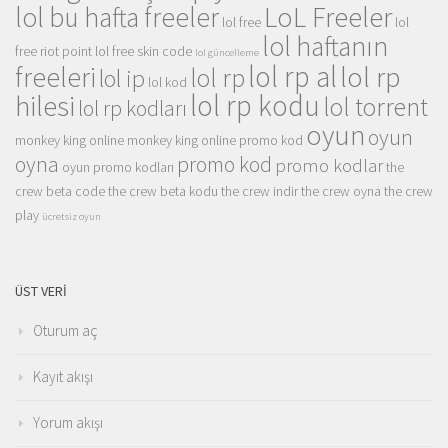
LoL Freeler
lol bu hafta freeler
lol free
lol
lol haftanın
free riot point
lol free skin code
lol güncelleme
lol rp al
lol rp
freeleri
lol rp
lol ip
lol kod
lol rp kodu
hilesi
lol torrent
lol rp kodları
oyun
oyun
monkey king online
monkey king online promo kod
oyna
promo kod
promo kodlar
oyun promo kodları
the
crew beta code
the crew beta kodu
the crew indir
the crew oyna
the crew
play
ücretsiz oyun
ÜST VERI
Oturum aç
Kayıt akışı
Yorum akışı