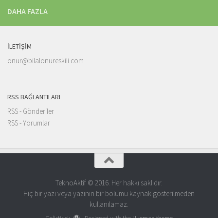
DAHA FAZLA
İLETIŞIM
onur@bilalonureskili.com
RSS BAĞLANTILARI
RSS - Gönderiler
RSS - Yorumlar
TeknoAktif © 2016. Her hakkı saklıdır.
Hiç bir yazı veya yazının bir bölümü kaynak gösterilmeden
kullanılamaz.