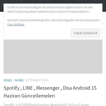
TeknoAktif
Skip to content
Gizlilik ve Tanımlama Bilgileri: Bu site tanımlama bilgileri kullanır. Bu web
sitesini kullanmaya devam ederek bunların kullanımını kabul edersiniz.
ETIKET:
SPOTIFY GÜNCELLEŞTIRME
Çerezlerin nasıl kontrol edileceği dahil, daha fazla bilgi edinmek için buraya bakın:
Çerez Politikası
0
GENEL
/
MOBIL
15 TEMMUZ 2015
Spotify , LINE , Messenger , Disa Android 15
Haziran Güncellemeleri
Spotify 3.3.0.939 Beta Version: Android 4.0.3+ (Ice Cream