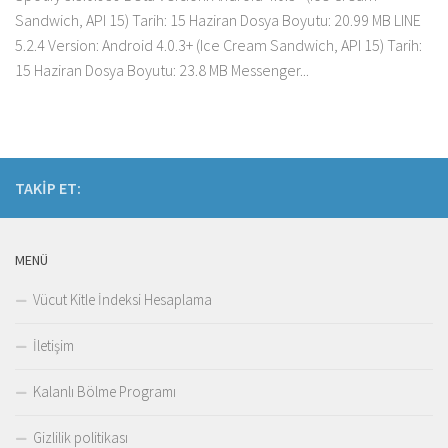
Sandwich, API 15) Tarih: 15 Haziran Dosya Boyutu: 20.99 MB LINE
5.2.4 Version: Android 4.0.3+ (Ice Cream Sandwich, API 15) Tarih:
15 Haziran Dosya Boyutu: 23.8 MB Messenger...
TAKIP ET:
MENÜ
Vücut Kitle İndeksi Hesaplama
İletişim
Kalanlı Bölme Programı
Gizlilik politikası