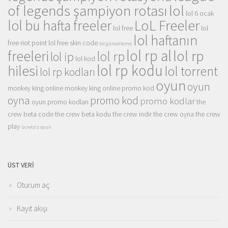
of legends şampiyon rotası
lol
lol 6 ocak
LoL Freeler
lol bu hafta freeler
lol free
lol
lol haftanın
free riot point
lol free skin code
lol güncelleme
lol rp al
lol rp
freeleri
lol rp
lol ip
lol kod
lol rp kodu
hilesi
lol torrent
lol rp kodları
oyun
oyun
monkey king online
monkey king online promo kod
oyna
promo kod
promo kodlar
oyun promo kodları
the
crew beta code
the crew beta kodu
the crew indir
the crew oyna
the crew
play
ücretsiz oyun
ÜST VERI
Oturum aç
Kayıt akışı