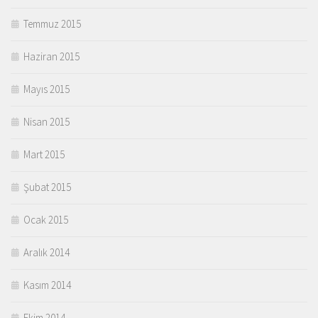
Temmuz 2015
Haziran 2015
Mayıs 2015
Nisan 2015
Mart 2015
Şubat 2015
Ocak 2015
Aralık 2014
Kasım 2014
Ekim 2014