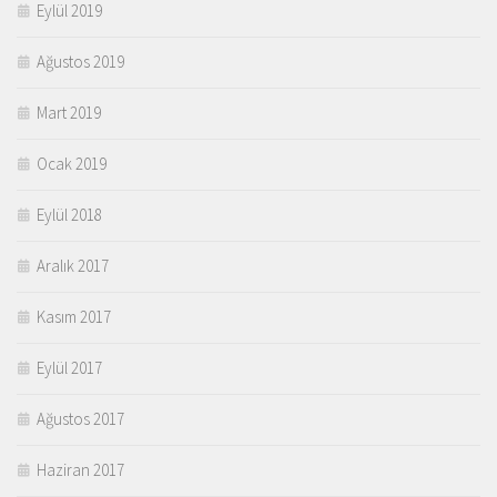
Eylül 2019
Ağustos 2019
Mart 2019
Ocak 2019
Eylül 2018
Aralık 2017
Kasım 2017
Eylül 2017
Ağustos 2017
Haziran 2017