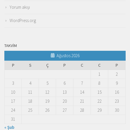
Yorum akışı
WordPress.org
TAKVIM
Ağustos 2026
P
S
Ç
P
C
C
P
1
2
3
4
5
6
7
8
9
10
11
12
13
14
15
16
17
18
19
20
21
22
23
24
25
26
27
28
29
30
31
« Şub