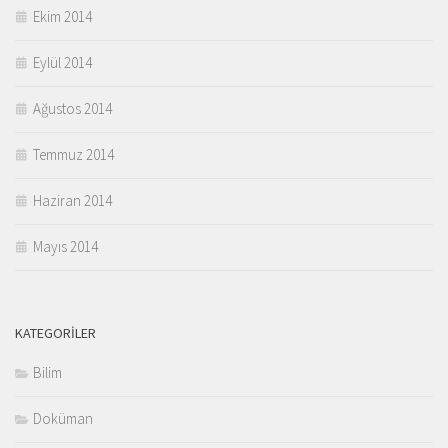
Ekim 2014
Eylül 2014
Ağustos 2014
Temmuz 2014
Haziran 2014
Mayıs 2014
KATEGORILER
Bilim
Doküman