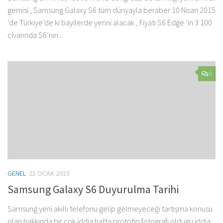
gemisi , Samsung Galaxy S6 tüm dünyayla beraber 10 Nisan 2015
‘de Türkiye’de ki bayilerde yerini alacak , Fiyatı S6 Edge ‘in 3 100
civarında S6’nın...
0
GENEL
21 OCAK 2015
Samsung Galaxy S6 Duyurulma Tarihi
Samsung yeni akıllı telefonu gelip gelmeyeceği tartışma konusu
olan hakkında bir çok iddia hatta prototip fotografı oldugu iddia