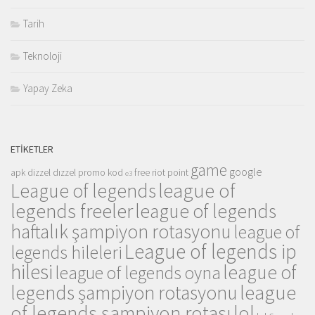
Tarih
Teknoloji
Yapay Zeka
ETIKETLER
game
google
apk
dizzel
dızzel promo kod
free riot point
e3
league of
League of legends
legends freeler
league of legends
haftalık şampiyon rotasyonu
league of
League of legends ip
legends hileleri
hilesi
league of
league of legends oyna
league
legends şampiyon rotasyonu
of legends şampiyon rotası
lol