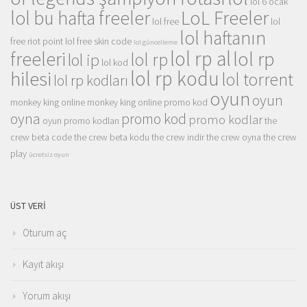
lol 6 ocak
LoL Freeler
lol bu hafta freeler
lol free
lol
lol haftanın
free riot point
lol free skin code
lol güncelleme
lol rp al
lol rp
freeleri
lol rp
lol ip
lol kod
lol rp kodu
hilesi
lol torrent
lol rp kodları
oyun
oyun
monkey king online
monkey king online promo kod
oyna
promo kod
promo kodlar
oyun promo kodları
the
crew beta code
the crew beta kodu
the crew indir
the crew oyna
the crew
play
ücretsiz oyun
ÜST VERI
Oturum aç
Kayıt akışı
Yorum akışı