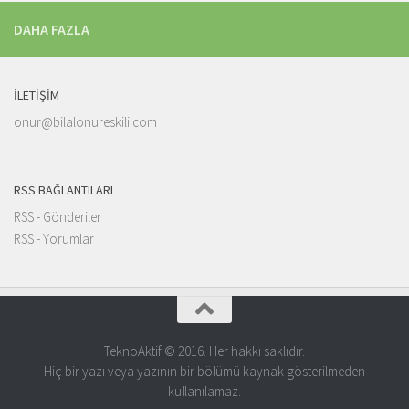
DAHA FAZLA
İLETIŞIM
onur@bilalonureskili.com
RSS BAĞLANTILARI
RSS - Gönderiler
RSS - Yorumlar
TeknoAktif © 2016. Her hakkı saklıdır.
Hiç bir yazı veya yazının bir bölümü kaynak gösterilmeden
kullanılamaz.