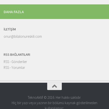
DAHA FAZLA
İLETIŞIM
onur@bilalonureskili.com
RSS BAĞLANTILARI
RSS - Gönderiler
RSS - Yorumlar
TeknoAktif © 2016. Her hakkı saklıdır.
Hiç bir yazı veya yazının bir bölümü kaynak gösterilmeden
kullanılamaz.