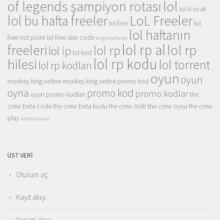
of legends şampiyon rotası
lol
lol 6 ocak
LoL Freeler
lol bu hafta freeler
lol free
lol
lol haftanın
free riot point
lol free skin code
lol güncelleme
lol rp al
lol rp
freeleri
lol rp
lol ip
lol kod
lol rp kodu
hilesi
lol torrent
lol rp kodları
oyun
oyun
monkey king online
monkey king online promo kod
oyna
promo kod
promo kodlar
oyun promo kodları
the
crew beta code
the crew beta kodu
the crew indir
the crew oyna
the crew
play
ücretsiz oyun
ÜST VERI
Oturum aç
Kayıt akışı
Yorum akışı