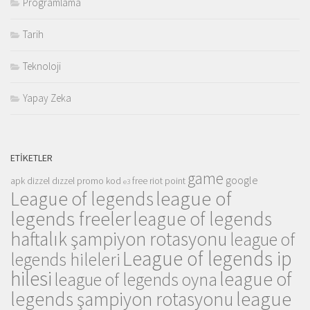
Programlama
Tarih
Teknoloji
Yapay Zeka
ETIKETLER
game
google
apk
dizzel
dızzel promo kod
free riot point
e3
league of
League of legends
legends freeler
league of legends
haftalık şampiyon rotasyonu
league of
League of legends ip
legends hileleri
hilesi
league of
league of legends oyna
league
legends şampiyon rotasyonu