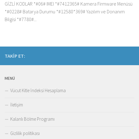
GİZLİ KODLAR *#06# IMEI *#7412365# Kamera Firmware Menüsü
*#0228# Batarya Durumu *#12580*369# Yazılım ve Donanım
Bilgisi *#7780#...
TAKIP ET:
MENÜ
Vücut Kitle İndeksi Hesaplama
İletişim
Kalanlı Bölme Programı
Gizlilik politikası