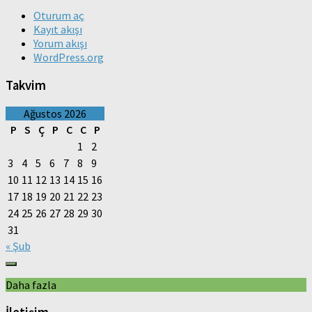
Oturum aç
Kayıt akışı
Yorum akışı
WordPress.org
Takvim
Ağustos 2026
P
S
Ç
P
C
C
P
1
2
3
4
5
6
7
8
9
10
11
12
13
14
15
16
17
18
19
20
21
22
23
24
25
26
27
28
29
30
31
« Şub
Daha fazla