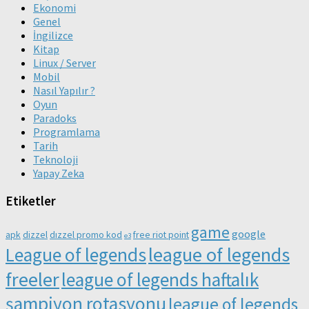
Ekonomi
Genel
İngilizce
Kitap
Linux / Server
Mobil
Nasıl Yapılır ?
Oyun
Paradoks
Programlama
Tarih
Teknoloji
Yapay Zeka
Etiketler
game
google
apk
dizzel
dızzel promo kod
free riot point
e3
league of legends
League of legends
freeler
league of legends haftalık
şampiyon rotasyonu
league of legends