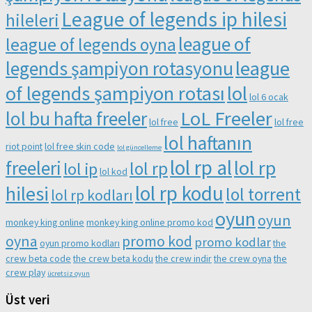
League of legends ip hilesi
hileleri
league of
league of legends oyna
league
legends şampiyon rotasyonu
of legends şampiyon rotası
lol
lol 6 ocak
LoL Freeler
lol bu hafta freeler
lol free
lol free
lol haftanın
riot point
lol free skin code
lol güncelleme
lol rp al
lol rp
freeleri
lol rp
lol ip
lol kod
lol rp kodu
hilesi
lol torrent
lol rp kodları
oyun
oyun
monkey king online
monkey king online promo kod
oyna
promo kod
promo kodlar
oyun promo kodları
the
crew beta code
the crew beta kodu
the crew indir
the crew oyna
the
crew play
ücretsiz oyun
Üst veri