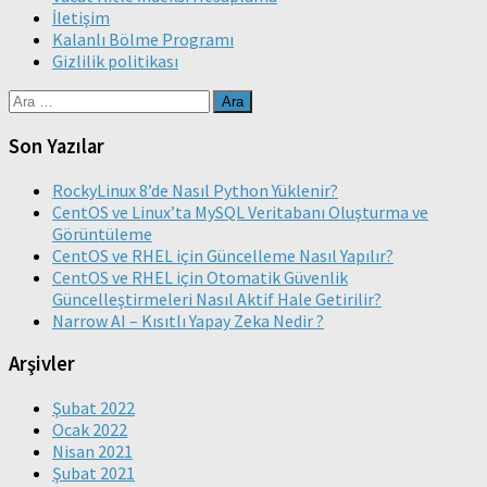
İletişim
Kalanlı Bölme Programı
Gizlilik politikası
Arama:
Son Yazılar
RockyLinux 8’de Nasıl Python Yüklenir?
CentOS ve Linux’ta MySQL Veritabanı Oluşturma ve
Görüntüleme
CentOS ve RHEL için Güncelleme Nasıl Yapılır?
CentOS ve RHEL için Otomatik Güvenlik
Güncelleştirmeleri Nasıl Aktif Hale Getirilir?
Narrow AI – Kısıtlı Yapay Zeka Nedir ?
Arşivler
Şubat 2022
Ocak 2022
Nisan 2021
Şubat 2021