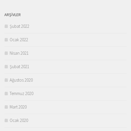
ARŞIVLER
Şubat 2022
Ocak 2022
Nisan 2021
Şubat 2021
Ağustos 2020
Temmuz 2020
Mart 2020
Ocak 2020