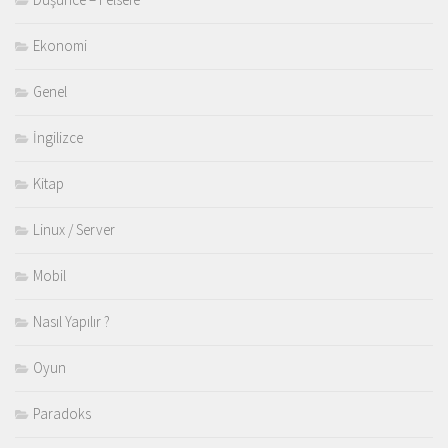
Ekonomi
Genel
İngilizce
Kitap
Linux / Server
Mobil
Nasıl Yapılır ?
Oyun
Paradoks