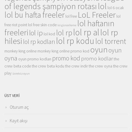
of legends şampiyon rotası
lol
lol 6 ocak
LoL Freeler
lol bu hafta freeler
lol free
lol
lol haftanın
free riot point
lol free skin code
lol güncelleme
lol rp al
lol rp
freeleri
lol rp
lol ip
lol kod
lol rp kodu
hilesi
lol torrent
lol rp kodları
oyun
oyun
monkey king online
monkey king online promo kod
oyna
promo kod
promo kodlar
oyun promo kodları
the
crew beta code
the crew beta kodu
the crew indir
the crew oyna
the crew
play
ücretsiz oyun
ÜST VERI
Oturum aç
Kayıt akışı