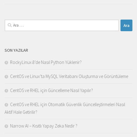
Arama:
SON YAZILAR
RockyLinux 8’de Nasıl Python Yüklenir?
CentOS ve Linux’ta MySQL Veritabanı Oluşturma ve Görüntüleme
CentOS ve RHEL için Güncelleme Nasıl Yapılır?
CentOS ve RHEL için Otomatik Güvenlik Güncelleştirmeleri Nasıl
Aktif Hale Getirilir?
Narrow AI – Kısıtlı Yapay Zeka Nedir ?