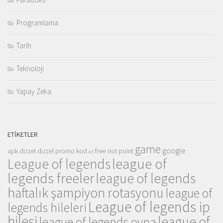
Programlama
Tarih
Teknoloji
Yapay Zeka
ETIKETLER
game
google
apk
dizzel
dızzel promo kod
free riot point
e3
league of
League of legends
legends freeler
league of legends
haftalık şampiyon rotasyonu
league of
League of legends ip
legends hileleri
hilesi
league of
league of legends oyna