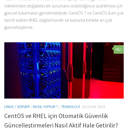
risklerinden doğabilecek sorunların olabildiğince azaltılması için
güncel tutulmaları gerekmektedir. CentOS 7 ve CentOS 8 en çok
tercih edilen RHEL dağıtımlarıdır ve bununla birlikte en çok
güncelleştirme...
0
LINUX / SERVER
/
NASIL YAPILIR ?
/
TEKNOLOJI
24 OCAK 2022
CentOS ve RHEL için Otomatik Güvenlik
Güncelleştirmeleri Nasıl Aktif Hale Getirilir?