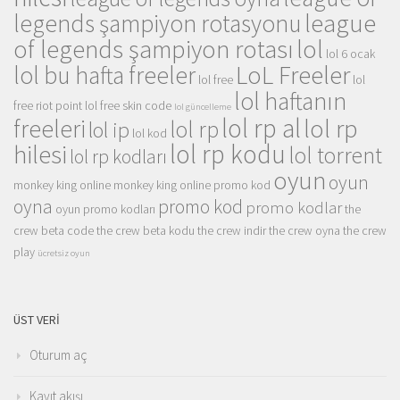
league
legends şampiyon rotasyonu
of legends şampiyon rotası
lol
lol 6 ocak
LoL Freeler
lol bu hafta freeler
lol free
lol
lol haftanın
free riot point
lol free skin code
lol güncelleme
lol rp al
lol rp
freeleri
lol rp
lol ip
lol kod
lol rp kodu
hilesi
lol torrent
lol rp kodları
oyun
oyun
monkey king online
monkey king online promo kod
oyna
promo kod
promo kodlar
oyun promo kodları
the
crew beta code
the crew beta kodu
the crew indir
the crew oyna
the crew
play
ücretsiz oyun
ÜST VERI
Oturum aç
Kayıt akışı