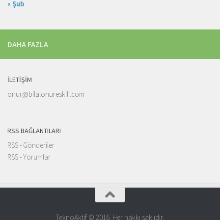
« Şub
DAHA FAZLA
İLETIŞIM
onur@bilalonureskili.com
RSS BAĞLANTILARI
RSS - Gönderiler
RSS - Yorumlar
TeknoAktif © 2016. Her hakkı saklıdır.