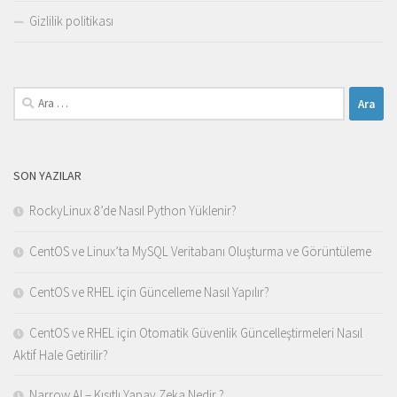
Gizlilik politikası
Arama:
SON YAZILAR
RockyLinux 8’de Nasıl Python Yüklenir?
CentOS ve Linux’ta MySQL Veritabanı Oluşturma ve Görüntüleme
CentOS ve RHEL için Güncelleme Nasıl Yapılır?
CentOS ve RHEL için Otomatik Güvenlik Güncelleştirmeleri Nasıl
Aktif Hale Getirilir?
Narrow AI – Kısıtlı Yapay Zeka Nedir ?