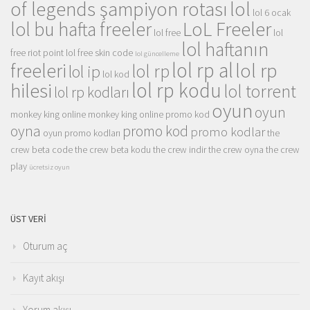
of legends şampiyon rotası
lol
lol 6 ocak
LoL Freeler
lol bu hafta freeler
lol free
lol
lol haftanın
free riot point
lol free skin code
lol güncelleme
lol rp al
lol rp
freeleri
lol rp
lol ip
lol kod
lol rp kodu
hilesi
lol torrent
lol rp kodları
oyun
oyun
monkey king online
monkey king online promo kod
oyna
promo kod
promo kodlar
oyun promo kodları
the
crew beta code
the crew beta kodu
the crew indir
the crew oyna
the crew
play
ücretsiz oyun
ÜST VERI
Oturum aç
Kayıt akışı
Yorum akışı