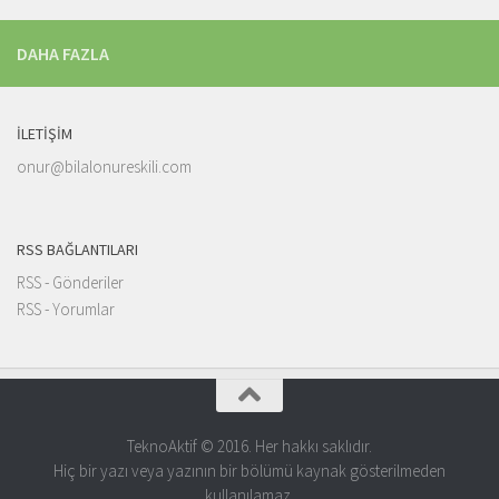
DAHA FAZLA
İLETIŞIM
onur@bilalonureskili.com
RSS BAĞLANTILARI
RSS - Gönderiler
RSS - Yorumlar
TeknoAktif © 2016. Her hakkı saklıdır.
Hiç bir yazı veya yazının bir bölümü kaynak gösterilmeden
kullanılamaz.