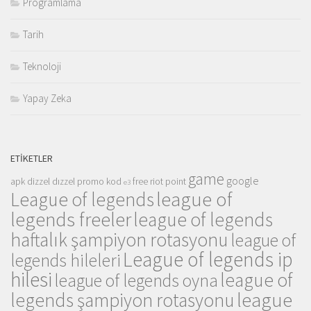
Programlama
Tarih
Teknoloji
Yapay Zeka
ETIKETLER
game
google
apk
dizzel
dızzel promo kod
free riot point
e3
league of
League of legends
legends freeler
league of legends
haftalık şampiyon rotasyonu
league of
League of legends ip
legends hileleri
hilesi
league of
league of legends oyna
league
legends şampiyon rotasyonu