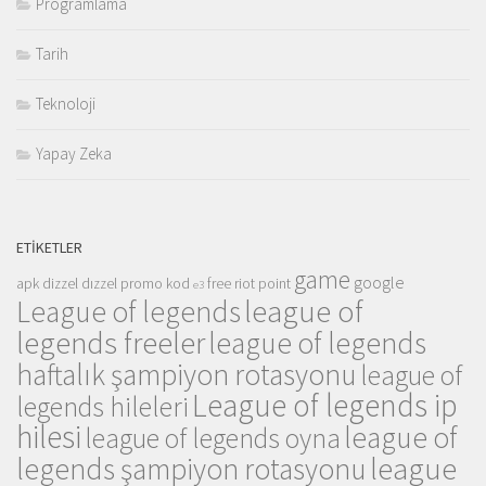
Programlama
Tarih
Teknoloji
Yapay Zeka
ETIKETLER
game
google
apk
dizzel
dızzel promo kod
free riot point
e3
league of
League of legends
legends freeler
league of legends
haftalık şampiyon rotasyonu
league of
League of legends ip
legends hileleri
hilesi
league of
league of legends oyna
league
legends şampiyon rotasyonu