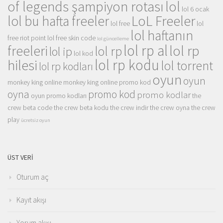
of legends şampiyon rotası
lol
lol 6 ocak
LoL Freeler
lol bu hafta freeler
lol free
lol
lol haftanın
free riot point
lol free skin code
lol güncelleme
lol rp al
lol rp
freeleri
lol rp
lol ip
lol kod
lol rp kodu
hilesi
lol torrent
lol rp kodları
oyun
oyun
monkey king online
monkey king online promo kod
oyna
promo kod
promo kodlar
oyun promo kodları
the
crew beta code
the crew beta kodu
the crew indir
the crew oyna
the crew
play
ücretsiz oyun
ÜST VERI
Oturum aç
Kayıt akışı
Yorum akışı