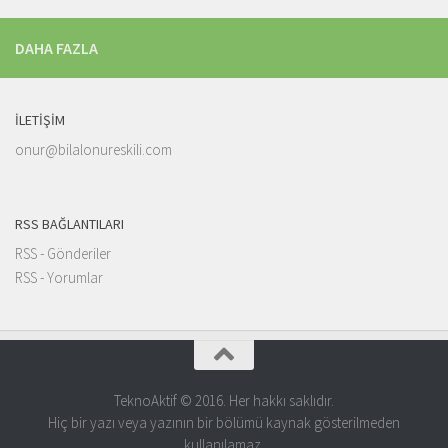
DAHA FAZLA
İLETIŞIM
onur@bilalonureskili.com
RSS BAĞLANTILARI
RSS - Gönderiler
RSS - Yorumlar
TeknoAktif © 2016. Her hakkı saklıdır.
Hiç bir yazı veya yazının bir bölümü kaynak gösterilmeden
kullanılamaz.