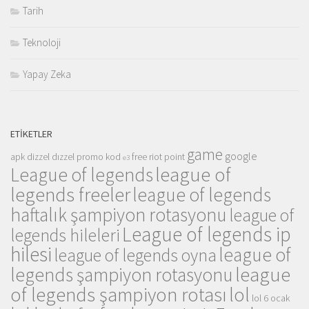
Tarih
Teknoloji
Yapay Zeka
ETIKETLER
game
google
apk
dizzel
dızzel promo kod
free riot point
e3
league of
League of legends
legends freeler
league of legends
haftalık şampiyon rotasyonu
league of
League of legends ip
legends hileleri
hilesi
league of
league of legends oyna
league
legends şampiyon rotasyonu
of legends şampiyon rotası
lol
lol 6 ocak