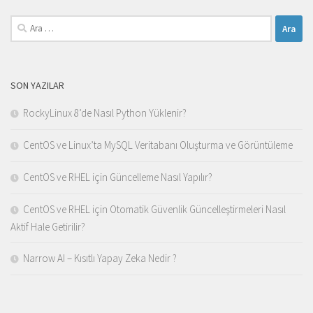
Arama:
SON YAZILAR
RockyLinux 8’de Nasıl Python Yüklenir?
CentOS ve Linux’ta MySQL Veritabanı Oluşturma ve Görüntüleme
CentOS ve RHEL için Güncelleme Nasıl Yapılır?
CentOS ve RHEL için Otomatik Güvenlik Güncelleştirmeleri Nasıl
Aktif Hale Getirilir?
Narrow AI – Kısıtlı Yapay Zeka Nedir ?