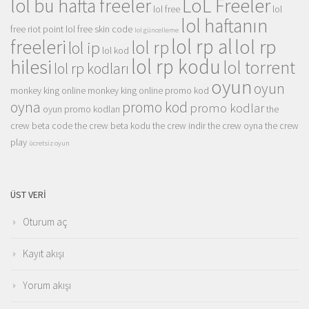
LoL Freeler
lol bu hafta freeler
lol free
lol
lol haftanın
free riot point
lol free skin code
lol güncelleme
lol rp al
lol rp
freeleri
lol rp
lol ip
lol kod
lol rp kodu
hilesi
lol torrent
lol rp kodları
oyun
oyun
monkey king online
monkey king online promo kod
oyna
promo kod
promo kodlar
oyun promo kodları
the
crew beta code
the crew beta kodu
the crew indir
the crew oyna
the crew
play
ücretsiz oyun
ÜST VERI
Oturum aç
Kayıt akışı
Yorum akışı