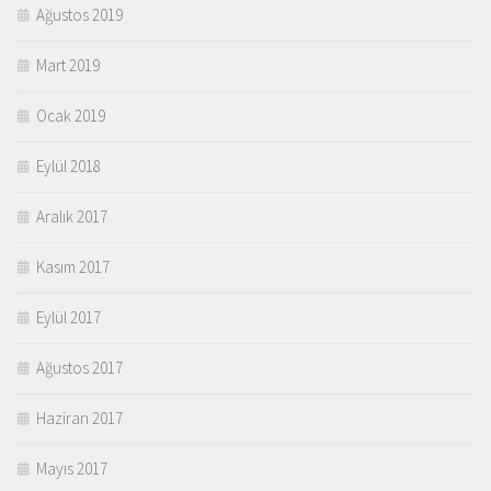
Ağustos 2019
Mart 2019
Ocak 2019
Eylül 2018
Aralık 2017
Kasım 2017
Eylül 2017
Ağustos 2017
Haziran 2017
Mayıs 2017