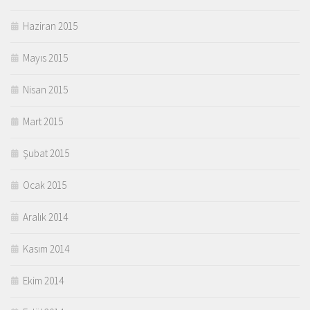
Haziran 2015
Mayıs 2015
Nisan 2015
Mart 2015
Şubat 2015
Ocak 2015
Aralık 2014
Kasım 2014
Ekim 2014