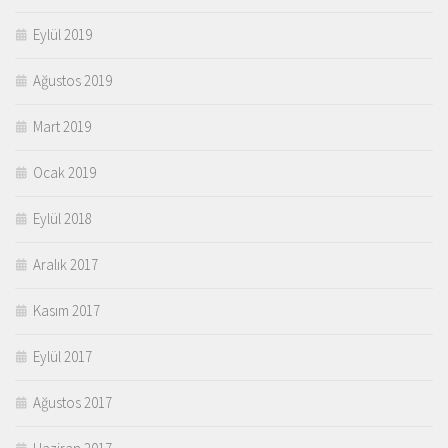
Eylül 2019
Ağustos 2019
Mart 2019
Ocak 2019
Eylül 2018
Aralık 2017
Kasım 2017
Eylül 2017
Ağustos 2017