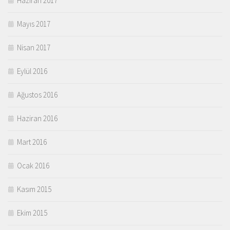
Haziran 2017
Mayıs 2017
Nisan 2017
Eylül 2016
Ağustos 2016
Haziran 2016
Mart 2016
Ocak 2016
Kasım 2015
Ekim 2015