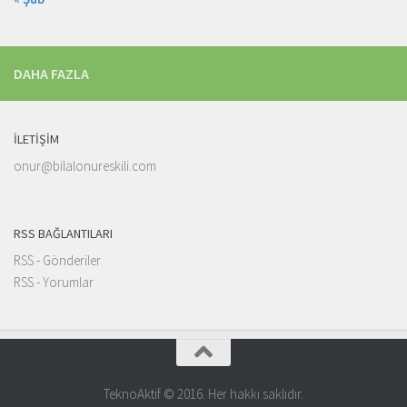
DAHA FAZLA
İLETIŞIM
onur@bilalonureskili.com
RSS BAĞLANTILARI
RSS - Gönderiler
RSS - Yorumlar
TeknoAktif © 2016. Her hakkı saklıdır.