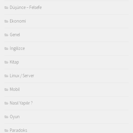
Düşünce – Felsefe
Ekonomi
Genel
İngilizce
Kitap
Linux / Server
Mobil
Nasıl Yapılır ?
Oyun
Paradoks