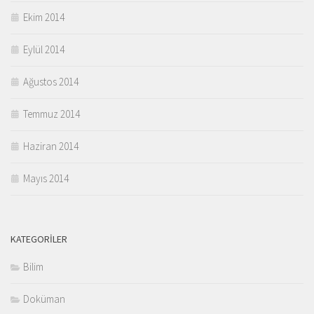
Ekim 2014
Eylül 2014
Ağustos 2014
Temmuz 2014
Haziran 2014
Mayıs 2014
KATEGORILER
Bilim
Doküman