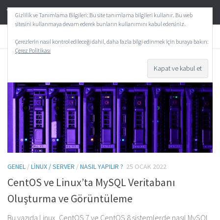
TeknoAktif
Skip to content
Gizlilik ve Tanımlama Bilgileri: Bu site tanımlama bilgileri kullanır. Bu web
sitesini kullanmaya devam ederek bunların kullanımını kabul edersiniz.
ETIKET:
LINUX MYSQL KOMUTLARI
Çerezlerin nasıl kontrol edileceği dahil, daha fazla bilgi edinmek için buraya bakın:
Çerez Politikası
0
GENEL
/
LINUX / SERVER
/
NASIL YAPILIR ?
25 OCAK 2022
CentOS ve Linux’ta MySQL Veritabanı
Oluşturma ve Görüntüleme
Bu yazıda Linux, CentOS 7 ve CentOS 8 sistemlerde nasıl MySQL