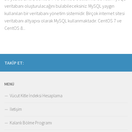
veritabanı oluşturulacağını bulabileceksiniz. MySQL yaygın
kullanılan bir veritabanı yönetim sistemidir. Birçok internet sitesi
veritabanı altyapısı olarak MySQL kullanmaktadır. CentOS 7 ve
CentOS 8...
TAKIP ET:
MENÜ
Vücut Kitle İndeksi Hesaplama
İletişim
Kalanlı Bölme Programı