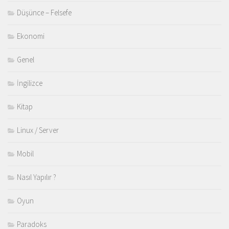
Düşünce – Felsefe
Ekonomi
Genel
İngilizce
Kitap
Linux / Server
Mobil
Nasıl Yapılır ?
Oyun
Paradoks