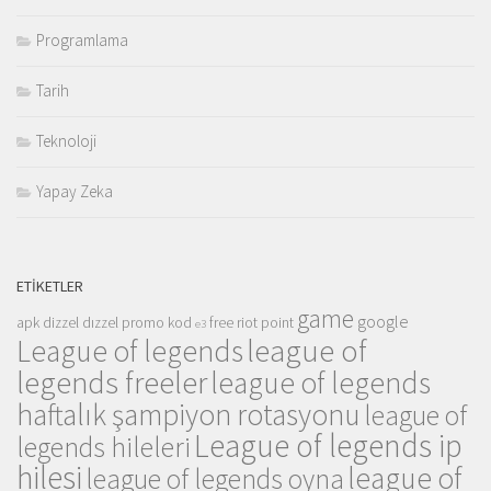
Programlama
Tarih
Teknoloji
Yapay Zeka
ETIKETLER
game
google
apk
dizzel
dızzel promo kod
free riot point
e3
league of
League of legends
legends freeler
league of legends
haftalık şampiyon rotasyonu
league of
League of legends ip
legends hileleri
hilesi
league of
league of legends oyna