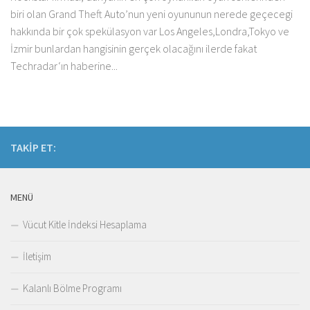
biri olan Grand Theft Auto’nun yeni oyununun nerede geçecegi
hakkında bir çok spekülasyon var Los Angeles,Londra,Tokyo ve
İzmir bunlardan hangisinin gerçek olacağını ilerde fakat
Techradar‘ın haberine...
TAKIP ET:
MENÜ
Vücut Kitle İndeksi Hesaplama
İletişim
Kalanlı Bölme Programı