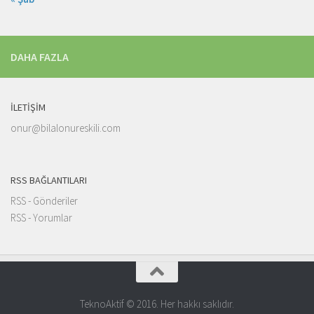
DAHA FAZLA
İLETIŞIM
onur@bilalonureskili.com
RSS BAĞLANTILARI
RSS - Gönderiler
RSS - Yorumlar
TeknoAktif © 2016. Her hakkı saklıdır.