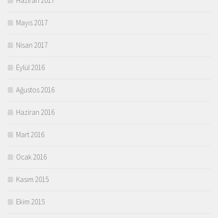
Haziran 2017
Mayıs 2017
Nisan 2017
Eylül 2016
Ağustos 2016
Haziran 2016
Mart 2016
Ocak 2016
Kasım 2015
Ekim 2015