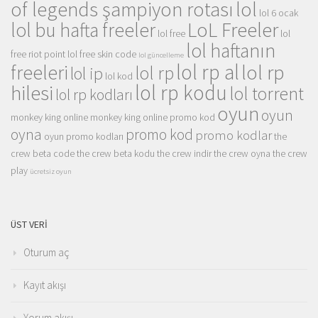
of legends şampiyon rotası
lol
lol 6 ocak
LoL Freeler
lol bu hafta freeler
lol free
lol
lol haftanın
free riot point
lol free skin code
lol güncelleme
lol rp al
lol rp
freeleri
lol rp
lol ip
lol kod
lol rp kodu
hilesi
lol torrent
lol rp kodları
oyun
oyun
monkey king online
monkey king online promo kod
oyna
promo kod
promo kodlar
oyun promo kodları
the
crew beta code
the crew beta kodu
the crew indir
the crew oyna
the crew
play
ücretsiz oyun
ÜST VERI
Oturum aç
Kayıt akışı
Yorum akışı