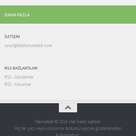
DAHA FAZLA
İLETIŞIM
onur@bilalonureskili.com
RSS BAĞLANTILARI
RSS - Gönderiler
RSS - Yorumlar
TeknoAktif © 2016. Her hakkı saklıdır.
Hiç bir yazı veya yazının bir bölümü kaynak gösterilmeden
kullanılamaz.