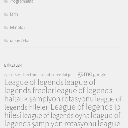
Programlama
Tarih
Teknoloji
Yapay Zeka
ETIKETLER
game
google
apk
dizzel
dızzel promo kod
free riot point
e3
league of
League of legends
legends freeler
league of legends
haftalık şampiyon rotasyonu
league of
League of legends ip
legends hileleri
hilesi
league of
league of legends oyna
league
legends şampiyon rotasyonu