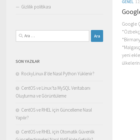
GENEL
12
Gizlilik politikası
Google
Google Ç
*Özbekç
Arama:
*Birmany
*Malgasç
yeni eklen
SON YAZILAR
ülkelerin
RockyLinux 8’de Nasıl Python Yüklenir?
CentOS ve Linux’ta MySQL Veritabanı
Oluşturma ve Görüntüleme
CentOS ve RHEL için Güncelleme Nasıl
Yapılır?
CentOS ve RHEL için Otomatik Güvenlik
Güncelleştirmeleri Nasıl Aktif Hale Getirilir?