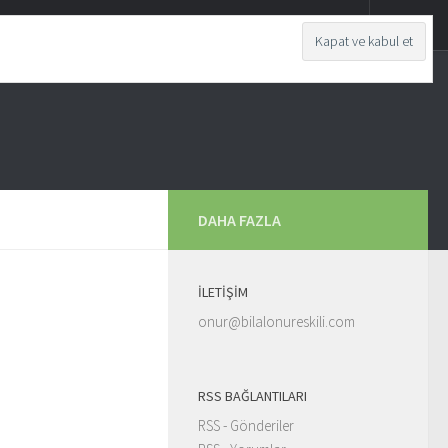
DAHA FAZLA
İLETIŞIM
onur@bilalonureskili.com
RSS BAĞLANTILARI
RSS - Gönderiler