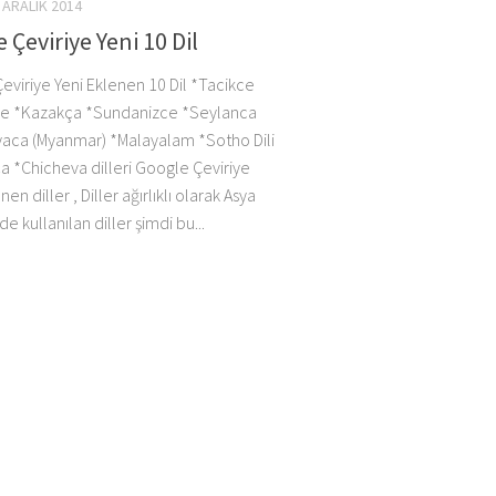
 ARALIK 2014
 Çeviriye Yeni 10 Dil
eviriye Yeni Eklenen 10 Dil *Tacikce
e *Kazakça *Sundanizce *Seylanca
aca (Myanmar) *Malayalam *Sotho Dili
a *Chicheva dilleri Google Çeviriye
en diller , Diller ağırlıklı olarak Asya
de kullanılan diller şimdi bu...