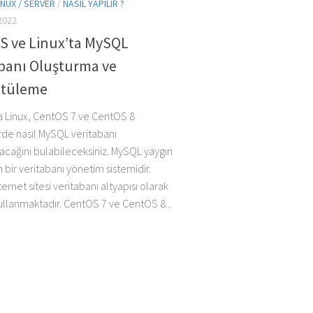
INUX / SERVER
/
NASIL YAPILIR ?
2022
S ve Linux’ta MySQL
abanı Oluşturma ve
tüleme
a Linux, CentOS 7 ve CentOS 8
rde nasıl MySQL veritabanı
lacağını bulabileceksiniz. MySQL yaygın
n bir veritabanı yönetim sistemidir.
ternet sitesi veritabanı altyapısı olarak
llanmaktadır. CentOS 7 ve CentOS 8...