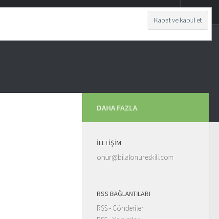
DAHA FAZLA
İLETIŞIM
onur@bilalonureskili.com
RSS BAĞLANTILARI
RSS - Gönderiler