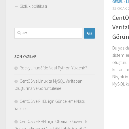
GENEL
/
L
Gizlilik politikası
25 OCAK 
CentO
Verit
Arama:
Görün
Bu yazıd
sistemle
SON YAZILAR
oluşturu
RockyLinux 8’de Nasıl Python Yüklenir?
kullanıla
Birçok in
CentOS ve Linux’ta MySQL Veritabanı
MySQL ku
Oluşturma ve Görüntüleme
CentOS ve RHEL için Güncelleme Nasıl
Yapılır?
CentOS ve RHEL için Otomatik Güvenlik
Güncelleştirmeleri Nasıl Aktif Hale Getirilir?