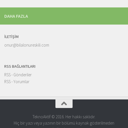
DAHA FAZLA
İLETIŞIM
onur@bilalonureskili.com
RSS BAĞLANTILARI
RSS - Gönderiler
RSS - Yorumlar
TeknoAktif © 2016. Her hakkı saklıdır.
Hiç bir yazı veya yazının bir bölümü kaynak gösterilmeden