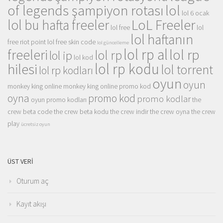
of legends şampiyon rotası
lol
lol 6 ocak
LoL Freeler
lol bu hafta freeler
lol free
lol
lol haftanın
free riot point
lol free skin code
lol güncelleme
lol rp al
lol rp
freeleri
lol rp
lol ip
lol kod
lol rp kodu
hilesi
lol torrent
lol rp kodları
oyun
oyun
monkey king online
monkey king online promo kod
oyna
promo kod
promo kodlar
oyun promo kodları
the
crew beta code
the crew beta kodu
the crew indir
the crew oyna
the crew
play
ücretsiz oyun
ÜST VERI
Oturum aç
Kayıt akışı