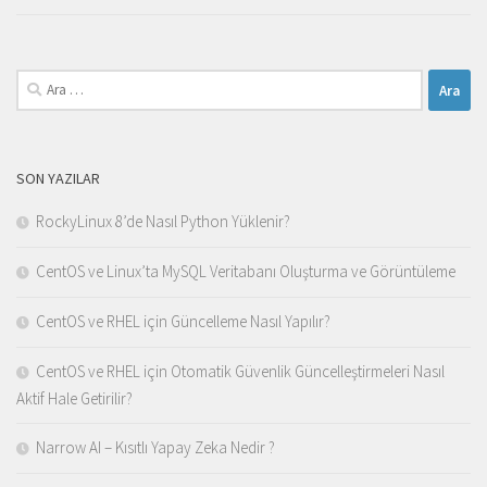
Arama:
SON YAZILAR
RockyLinux 8’de Nasıl Python Yüklenir?
CentOS ve Linux’ta MySQL Veritabanı Oluşturma ve Görüntüleme
CentOS ve RHEL için Güncelleme Nasıl Yapılır?
CentOS ve RHEL için Otomatik Güvenlik Güncelleştirmeleri Nasıl
Aktif Hale Getirilir?
Narrow AI – Kısıtlı Yapay Zeka Nedir ?