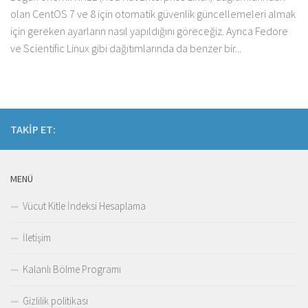
olan CentOS 7 ve 8 için otomatik güvenlik güncellemeleri almak
için gereken ayarların nasıl yapıldığını göreceğiz. Ayrıca Fedore
ve Scientific Linux gibi dağıtımlarında da benzer bir...
TAKIP ET:
MENÜ
Vücut Kitle İndeksi Hesaplama
İletişim
Kalanlı Bölme Programı
Gizlilik politikası