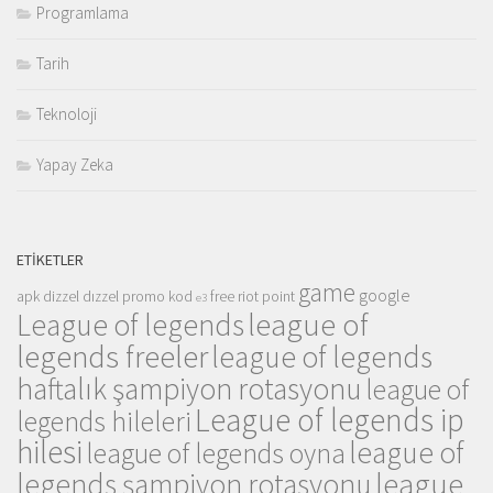
Programlama
Tarih
Teknoloji
Yapay Zeka
ETIKETLER
game
google
apk
dizzel
dızzel promo kod
free riot point
e3
league of
League of legends
legends freeler
league of legends
haftalık şampiyon rotasyonu
league of
League of legends ip
legends hileleri
hilesi
league of
league of legends oyna
league
legends şampiyon rotasyonu