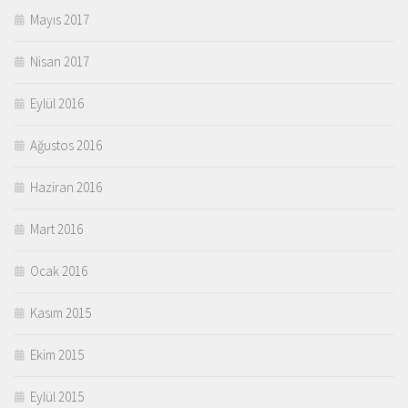
Mayıs 2017
Nisan 2017
Eylül 2016
Ağustos 2016
Haziran 2016
Mart 2016
Ocak 2016
Kasım 2015
Ekim 2015
Eylül 2015