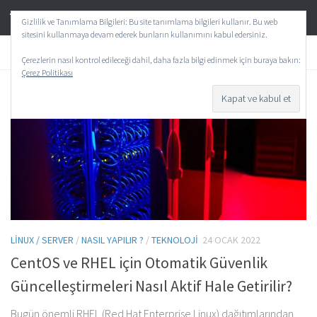
TeknoAktif
Skip to content
Gizlilik ve Tanımlama Bilgileri: Bu site tanımlama bilgileri kullanır. Bu web
sitesini kullanmaya devam ederek bunların kullanımını kabul edersiniz.
ETIKET:
CENTOS OTOMATIK GÜNCELLEŞTIRME
Çerezlerin nasıl kontrol edileceği dahil, daha fazla bilgi edinmek için buraya bakın:
Çerez Politikası
0
LINUX / SERVER
/
NASIL YAPILIR ?
/
TEKNOLOJI
24 OCAK 2022
CentOS ve RHEL için Otomatik Güvenlik
Güncelleştirmeleri Nasıl Aktif Hale Getirilir?
Bugün önemli RHEL (Red Hat Enterprise Linux) dağıtımlarından