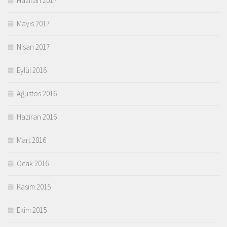
Haziran 2017
Mayıs 2017
Nisan 2017
Eylül 2016
Ağustos 2016
Haziran 2016
Mart 2016
Ocak 2016
Kasım 2015
Ekim 2015