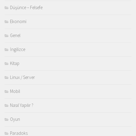
Düşünce – Felsefe
Ekonomi
Genel
İngilizce
Kitap
Linux / Server
Mobil
Nasıl Yapılır ?
Oyun
Paradoks