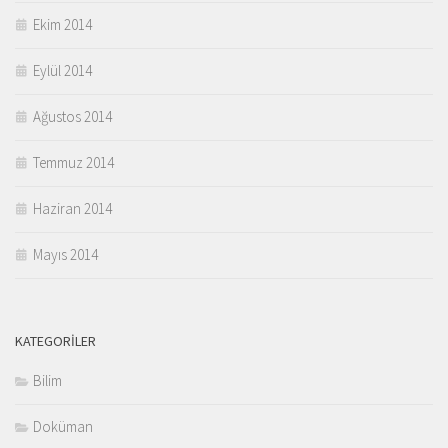
Ekim 2014
Eylül 2014
Ağustos 2014
Temmuz 2014
Haziran 2014
Mayıs 2014
KATEGORILER
Bilim
Doküman