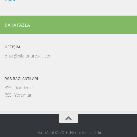
DAHA FAZLA
İLETIŞIM
onur@bilalonureskili.com
RSS BAĞLANTILARI
RSS - Gönderiler
RSS - Yorumlar
TeknoAktif © 2016. Her hakkı saklıdır.