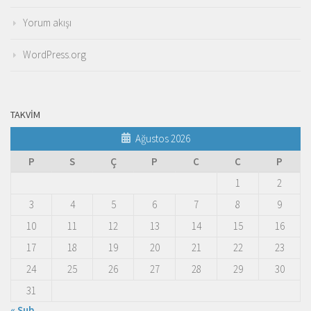
Yorum akışı
WordPress.org
TAKVIM
Ağustos 2026
P
S
Ç
P
C
C
P
1
2
3
4
5
6
7
8
9
10
11
12
13
14
15
16
17
18
19
20
21
22
23
24
25
26
27
28
29
30
31
« Şub