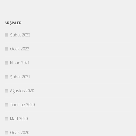
ARŞIVLER
Şubat 2022
Ocak 2022
Nisan 2021
Şubat 2021
Ağustos 2020
Temmuz 2020
Mart 2020
Ocak 2020