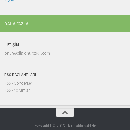
DAHA FAZLA
İLETIŞIM
onur@bilalonureskili.com
RSS BAĞLANTILARI
RSS - Gönderiler
RSS - Yorumlar
TeknoAktif © 2016. Her hakkı saklıdır.