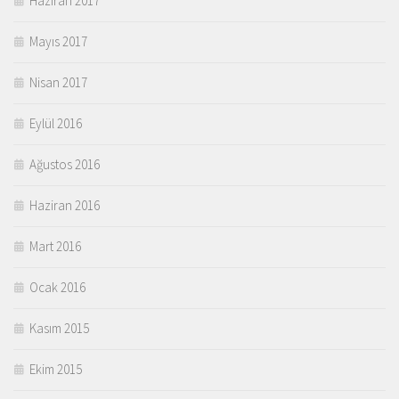
Haziran 2017
Mayıs 2017
Nisan 2017
Eylül 2016
Ağustos 2016
Haziran 2016
Mart 2016
Ocak 2016
Kasım 2015
Ekim 2015