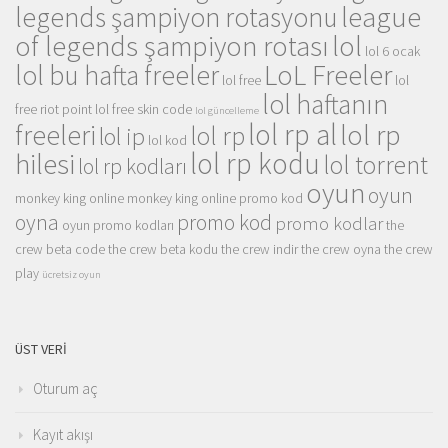
league
legends şampiyon rotasyonu
of legends şampiyon rotası
lol
lol 6 ocak
LoL Freeler
lol bu hafta freeler
lol free
lol
lol haftanın
free riot point
lol free skin code
lol güncelleme
lol rp al
lol rp
freeleri
lol rp
lol ip
lol kod
lol rp kodu
hilesi
lol torrent
lol rp kodları
oyun
oyun
monkey king online
monkey king online promo kod
oyna
promo kod
promo kodlar
oyun promo kodları
the
crew beta code
the crew beta kodu
the crew indir
the crew oyna
the crew
play
ücretsiz oyun
ÜST VERI
Oturum aç
Kayıt akışı