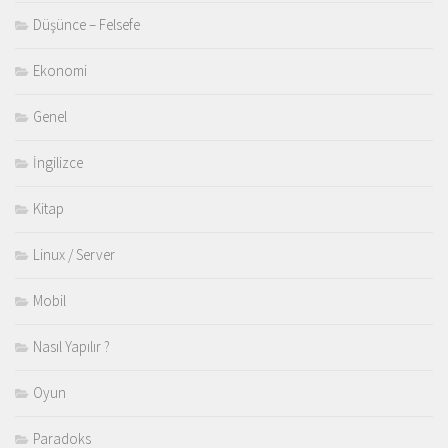
Düşünce – Felsefe
Ekonomi
Genel
İngilizce
Kitap
Linux / Server
Mobil
Nasıl Yapılır ?
Oyun
Paradoks